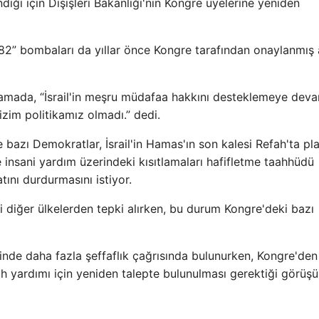
ığı için Dışişleri Bakanlığı'nın Kongre üyelerine yeniden
K82” bombaları da yıllar önce Kongre tarafından onaylanmış
klamada, “İsrail'in meşru müdafaa hakkını desteklemeye dev
bizim politikamız olmadı.” dedi.
 bazı Demokratlar, İsrail'in Hamas'ın son kalesi Refah'ta pl
e insani yardım üzerindeki kısıtlamaları hafifletme taahhüdü
ını durdurmasını istiyor.
i diğer ülkelerden tepki alırken, bu durum Kongre'deki bazı
rinde daha fazla şeffaflık çağrısında bulunurken, Kongre'den
ah yardımı için yeniden talepte bulunulması gerektiği görüşü