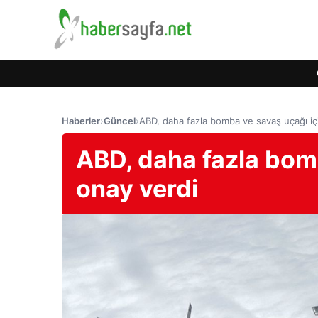
Haberler
›
Güncel
›
ABD, daha fazla bomba ve savaş uçağı için
ABD, daha fazla bomb
onay verdi