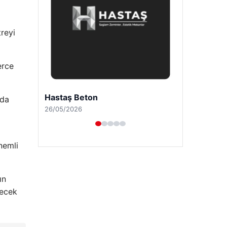
treyi
erce
Enes Kaplan Avukatlık Bürosu
nda
28/04/2026
nemli
ın
lecek