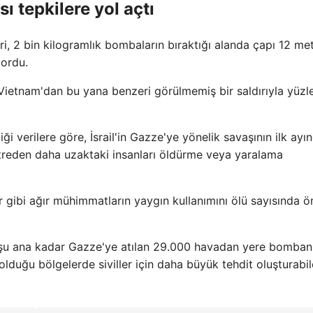
 tepkilere yol açtı
ri, 2 bin kilogramlık bombaların bıraktığı alanda çapı 12 me
yordu.
e Vietnam'dan bu yana benzeri görülmemiş bir saldırıyla yüzl
i verilere göre, İsrail'in Gazze'ye yönelik savaşının ilk ayı
reden daha uzaktaki insanları öldürme veya yaralama
 gibi ağır mühimmatların yaygın kullanımını ölü sayısında ö
, şu ana kadar Gazze'ye atılan 29.000 havadan yere bomban
olduğu bölgelerde siviller için daha büyük tehdit oluşturabi