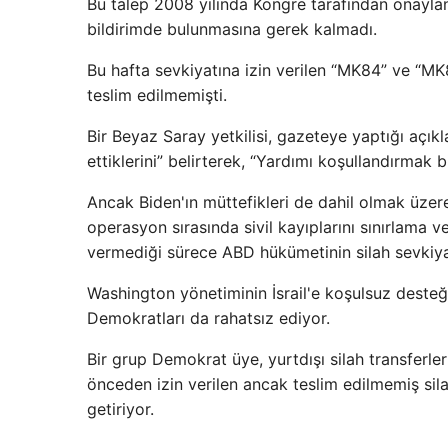
Bu talep 2008 yılında Kongre tarafından onayland
bildirimde bulunmasına gerek kalmadı.
Bu hafta sevkiyatına izin verilen “MK84” ve “M
teslim edilmemişti.
Bir Beyaz Saray yetkilisi, gazeteye yaptığı açı
ettiklerini” belirterek, “Yardımı koşullandırmak 
Ancak Biden'ın müttefikleri de dahil olmak üzere
operasyon sırasında sivil kayıplarını sınırlama v
vermediği sürece ABD hükümetinin silah sevkiyat
Washington yönetiminin İsrail'e koşulsuz desteğ
Demokratları da rahatsız ediyor.
Bir grup Demokrat üye, yurtdışı silah transferle
önceden izin verilen ancak teslim edilmemiş sil
getiriyor.