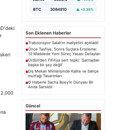
çerçeve getiren yasa…
BTC
3084810
▲ +0.39%
BD'deki
Son Eklenen Haberler
e
Trabzonspor Salah’ın maliyetini açıkladı!
■
Önce Tasfiye, Sonra Suçlara Erteleme:
■
10 Maddede Yeni Süreç Yasası Detayları
skeri
Ürdün’den FIFA’ya sert tepki: ‘Şantajdan
■
ı
başka bir şey değil’
Dış Mekan Mimarisinde Kalite ve bahçe
■
mutfağı Tasarımları
O Haberle Sacha Boey’in Dünyası Bir
■
Anda Sarsıldı!
a 2.000
Güncel
ına