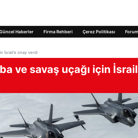
Güncel Haberler
Firma Rehberi
Çerez Politikası
Foru
 İsrail'e onay verdi
a ve savaş uçağı için İsrail