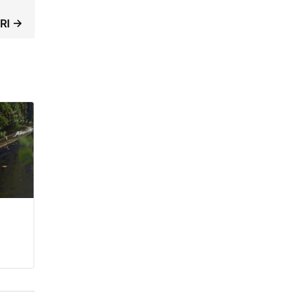
ARI →