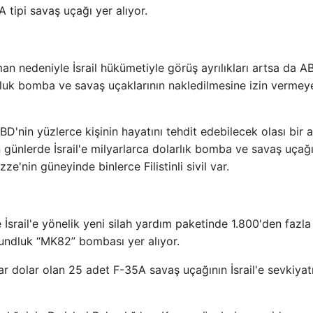
tipi savaş uçağı yer alıyor.
nedeniyle İsrail hükümetiyle görüş ayrılıkları artsa da A
oluk bomba ve savaş uçaklarının nakledilmesine izin vermey
'nin yüzlerce kişinin hayatını tehdit edebilecek olası bir a
 günlerde İsrail'e milyarlarca dolarlık bomba ve savaş uçağ
e'nin güneyinde binlerce Filistinli sivil var.
e İsrail'e yönelik yeni silah yardım paketinde 1.800'den fazl
ndluk “MK82” bombası yer alıyor.
yar dolar olan 25 adet F-35A savaş uçağının İsrail'e sevkiyat