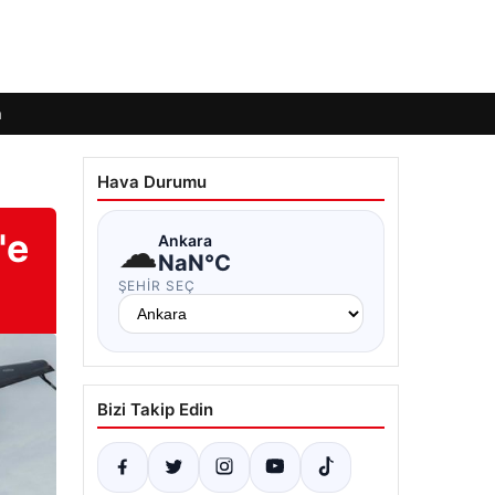
m
Hava Durumu
'e
☁
Ankara
NaN°C
ŞEHIR SEÇ
Bizi Takip Edin