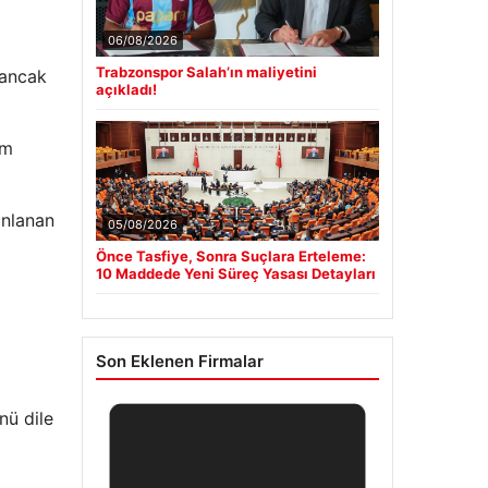
06/08/2026
Trabzonspor Salah’ın maliyetini
 ancak
açıkladı!
am
anlanan
05/08/2026
Önce Tasfiye, Sonra Suçlara Erteleme:
10 Maddede Yeni Süreç Yasası Detayları
Son Eklenen Firmalar
nü dile