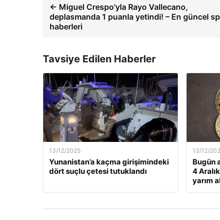
← Miguel Crespo'yla Rayo Vallecano,
deplasmanda 1 puanla yetindi! – En güncel s
haberleri
Tavsiye Edilen Haberler
13/12/2025
13/12/20
Yunanistan’a kaçma girişimindeki
Bugün a
dört suçlu çetesi tutuklandı
4 Aralı
yarım al