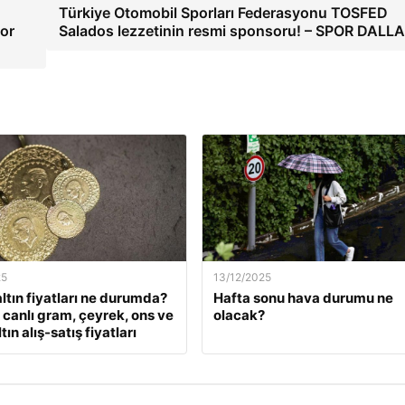
Türkiye Otomobil Sporları Federasyonu TOSFED
por
Salados lezzetinin resmi sponsoru! – SPOR DALL
25
13/12/2025
ltın fiyatları ne durumda?
Hafta sonu hava durumu ne
k canlı gram, çeyrek, ons ve
olacak?
tın alış-satış fiyatları