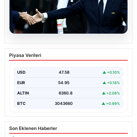
05.08.2026
Ürdün’den FIFA’ya sert tepki: ‘Şantajdan
Piyasa Verileri
başka bir şey değil’
USD
47.58
▲ +0.10%
EUR
54.95
▲ +0.18%
ALTIN
6360.8
▲ +2.08%
BTC
3043660
▲ +0.99%
Son Eklenen Haberler