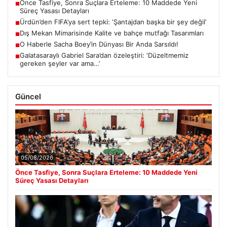
Önce Tasfiye, Sonra Suçlara Erteleme: 10 Maddede Yeni
■
Süreç Yasası Detayları
Ürdün’den FIFA’ya sert tepki: ‘Şantajdan başka bir şey değil’
■
Dış Mekan Mimarisinde Kalite ve bahçe mutfağı Tasarımları
■
O Haberle Sacha Boey’in Dünyası Bir Anda Sarsıldı!
■
Galatasaraylı Gabriel Sara’dan özeleştiri: ‘Düzeltmemiz
■
gereken şeyler var ama…’
Güncel
05/08/2026
Önce Tasfiye, Sonra Suçlara Erteleme: 10 Maddede Yeni
Süreç Yasası Detayları