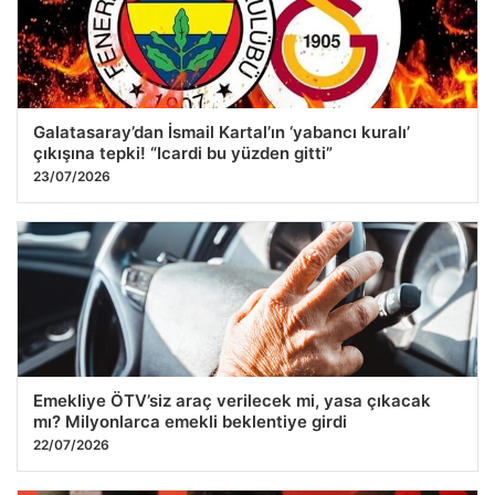
Emekli maaşı ödemeleri ne zaman yatacak? SGK, Bağ-Kur,
Emekli Sandığı maaş ödemeleri başladı
24.07.2026 12:29
Galatasaray’dan İsmail Kartal’ın ‘yabancı kuralı’
çıkışına tepki! “Icardi bu yüzden gitti”
23/07/2026
Emekliye ÖTV’siz araç verilecek mi, yasa çıkacak
mı? Milyonlarca emekli beklentiye girdi
22/07/2026