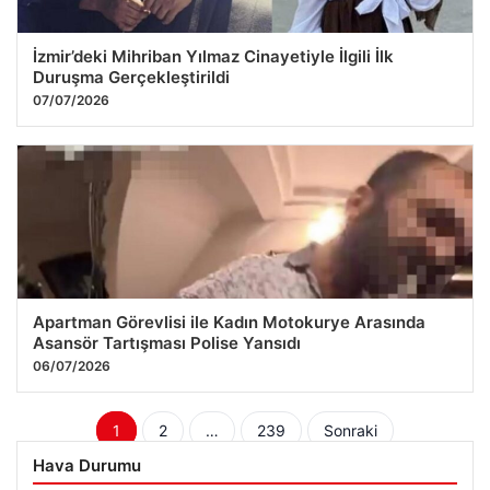
İzmir’deki Mihriban Yılmaz Cinayetiyle İlgili İlk
Duruşma Gerçekleştirildi
07/07/2026
Apartman Görevlisi ile Kadın Motokurye Arasında
Asansör Tartışması Polise Yansıdı
06/07/2026
Yazı
1
2
…
239
Sonraki
sayfalaması
Hava Durumu