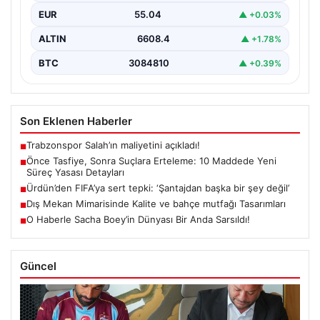
terörle mücadeleye yeni bir yapısal çerçeve getiren
EUR
55.04
▲ +0.03%
yasa…
ALTIN
6608.4
▲ +1.78%
BTC
3084810
▲ +0.39%
Son Eklenen Haberler
Trabzonspor Salah’ın maliyetini açıkladı!
■
Önce Tasfiye, Sonra Suçlara Erteleme: 10 Maddede Yeni
■
Süreç Yasası Detayları
Ürdün’den FIFA’ya sert tepki: ‘Şantajdan başka bir şey değil’
■
Dış Mekan Mimarisinde Kalite ve bahçe mutfağı Tasarımları
■
O Haberle Sacha Boey’in Dünyası Bir Anda Sarsıldı!
■
Güncel