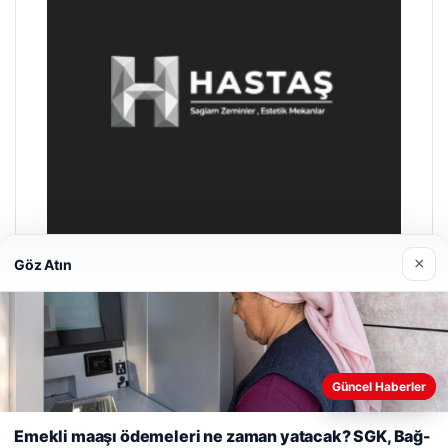
×
Göz Atın
Enes Kaplan Avukatlık Bürosu
28/04/2026
Güncel Haberler
Web sitemizi nasıl kullandığınızı daha iyi anlayabilmek,
deneyiminizi kişiselleştirmek ve geliştirmek amacıyla çerezler
Emekli maaşı ödemeleri ne zaman yatacak? SGK, Bağ-
kullanıyoruz.
Çerez Politikamız