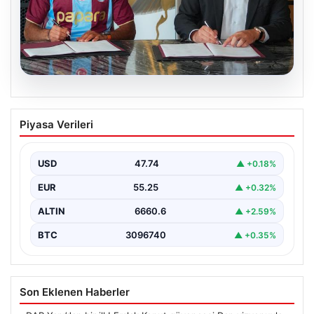
06.08.2026
Trabzonspor Salah’ın maliyetini
Piyasa Verileri
açıkladı!
USD
47.74
▲ +0.18%
EUR
55.25
▲ +0.32%
ALTIN
6660.6
▲ +2.59%
BTC
3096740
▲ +0.35%
Son Eklenen Haberler