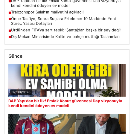
DAP Yapı’dan bir ilk! Emlak Konut güvencesi Dap vizyonuyla
■
kendi kendini ödeyen ev modeli
Trabzonspor Salah’ın maliyetini açıkladı!
■
Önce Tasfiye, Sonra Suçlara Erteleme: 10 Maddede Yeni
■
Süreç Yasası Detayları
Ürdün’den FIFA’ya sert tepki: ‘Şantajdan başka bir şey değil’
■
Dış Mekan Mimarisinde Kalite ve bahçe mutfağı Tasarımları
■
Güncel
07/08/2026
DAP Yapı’dan bir ilk! Emlak Konut güvencesi Dap vizyonuyla
kendi kendini ödeyen ev modeli