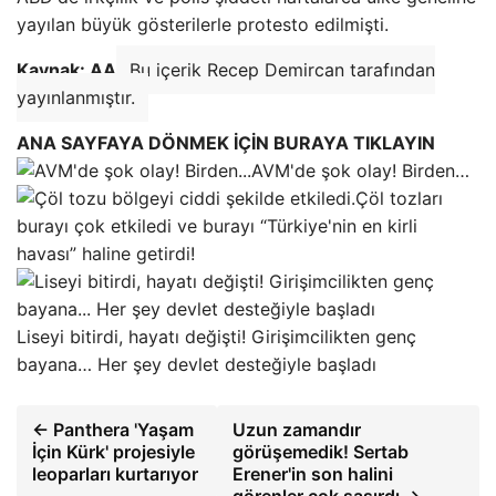
yayılan büyük gösterilerle protesto edilmişti.
Kaynak: AA
Bu içerik Recep Demircan tarafından
yayınlanmıştır.
ANA SAYFAYA DÖNMEK İÇİN BURAYA TIKLAYIN
AVM'de şok olay! Birden…
Çöl tozları
burayı çok etkiledi ve burayı “Türkiye'nin en kirli
havası” haline getirdi!
Liseyi bitirdi, hayatı değişti! Girişimcilikten genç
bayana… Her şey devlet desteğiyle başladı
← Panthera 'Yaşam
Uzun zamandır
İçin Kürk' projesiyle
görüşemedik! Sertab
leoparları kurtarıyor
Erener'in son halini