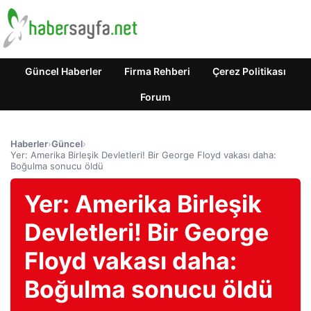
Güncel Haberler
Firma Rehberi
Çerez Politikası
Forum
Haberler
›
Güncel
›
Yer: Amerika Birleşik Devletleri! Bir George Floyd vakası daha:
Boğulma sonucu öldü
Yer: Amerika Birleşik
Devletleri! Bir George
Floyd vakası daha:
Boğulma sonucu öldü