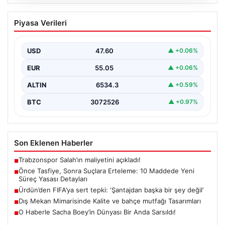
05.08.2026
Önce Tasfiye, Sonra Suçlara Erteleme:
Piyasa Verileri
10 Maddede Yeni Süreç Yasası
Detayları
USD
47.60
▲ +0.06%
Güvenlik alanındaki önemli gelişmelerden biri olarak,
terörle mücadeleye yeni bir yapısal çerçeve getiren
EUR
55.05
▲ +0.06%
yasa…
ALTIN
6534.3
▲ +0.59%
BTC
3072526
▲ +0.97%
Son Eklenen Haberler
Trabzonspor Salah’ın maliyetini açıkladı!
■
Önce Tasfiye, Sonra Suçlara Erteleme: 10 Maddede Yeni
■
Süreç Yasası Detayları
Ürdün’den FIFA’ya sert tepki: ‘Şantajdan başka bir şey değil’
■
Dış Mekan Mimarisinde Kalite ve bahçe mutfağı Tasarımları
■
O Haberle Sacha Boey’in Dünyası Bir Anda Sarsıldı!
■