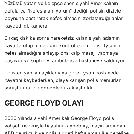
Yüzüstü yatan ve kelepçelenen siyahi Amerikalının
defalarca “Nefes alamıyorum” dediği, polisin diziyle
boynuna bastırarak nefes almasını zorlaştırdığı anlar
kaydedildi. kamera.
Birkaç dakika sonra hareketsiz kalan siyahi adamın
hayatta olup olmadığını kontrol eden polis, Tyson'ın
nefes almadığını anlayıp ona kalp masajı yapmaya
başlıyor ve şüpheliyi ambulansla hastaneye kaldırıyor.
Polisten yapılan açıklamaya göre Tyson hastanede
hayatını kaybederken, olaya karışan polis memurları
soruşturma için görevden uzaklaştırıldı.
GEORGE FLOYD OLAYI
2020 yılında siyahi Amerikalı George Floyd polis
vahşeti nedeniyle hayatını kaybetmiş, olayın ardından
ABD'de ırkçılık ve polis şiddeti haftalarca ülke geneline