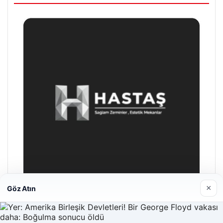
×
Göz Atın
Enes Kaplan Avukatlık Bürosu