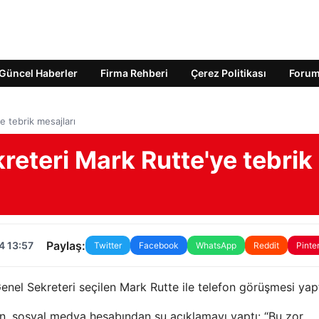
Güncel Haberler
Firma Rehberi
Çerez Politikası
Foru
 tebrik mesajları
eteri Mark Rutte'ye tebrik
Paylaş:
4 13:57
Twitter
Facebook
WhatsApp
Reddit
Pinte
l Sekreteri seçilen Mark Rutte ile telefon görüşmesi yapt
, sosyal medya hesabından şu açıklamayı yaptı: “Bu zor