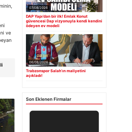
minin,
07/08/2026
DAP Yapı’dan bir ilk! Emlak Konut
güvencesi Dap vizyonuyla kendi kendini
eni
ödeyen ev modeli
ni ve
 beyan
06/08/2026
li
Trabzonspor Salah’ın maliyetini
açıkladı!
Son Eklenen Firmalar