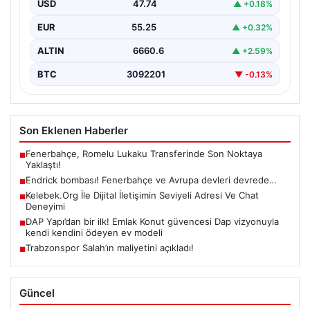
USD
47.74
▲ +0.18%
EUR
55.25
▲ +0.32%
ALTIN
6660.6
▲ +2.59%
BTC
3092201
▼ -0.13%
Son Eklenen Haberler
Fenerbahçe, Romelu Lukaku Transferinde Son Noktaya
■
Yaklaştı!
Endrick bombası! Fenerbahçe ve Avrupa devleri devrede…
■
Kelebek.Org İle Dijital İletişimin Seviyeli Adresi Ve Chat
■
Deneyimi
DAP Yapı’dan bir ilk! Emlak Konut güvencesi Dap vizyonuyla
■
kendi kendini ödeyen ev modeli
Trabzonspor Salah’ın maliyetini açıkladı!
■
Güncel