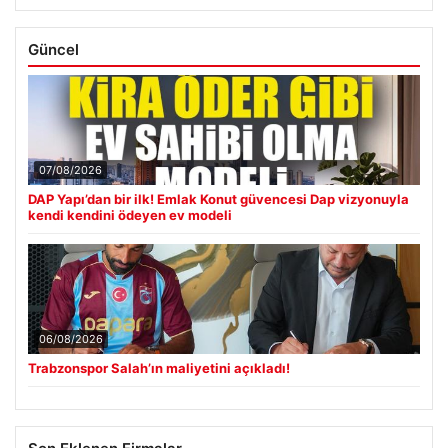
Güncel
07/08/2026
DAP Yapı’dan bir ilk! Emlak Konut güvencesi Dap vizyonuyla
kendi kendini ödeyen ev modeli
06/08/2026
Trabzonspor Salah’ın maliyetini açıkladı!