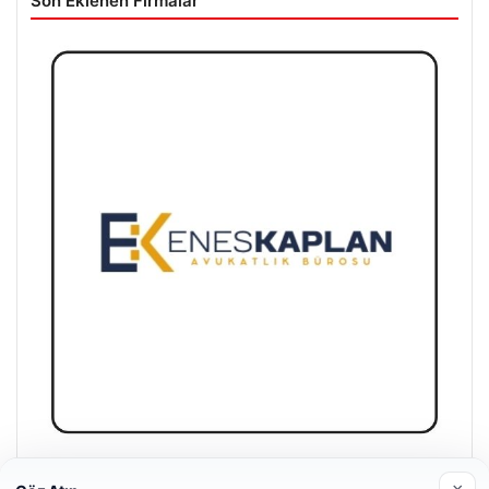
Son Eklenen Firmalar
Enes Kaplan Avukatlık Bürosu