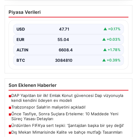
Trabzonspor Salah’ın maliyetini
Piyasa Verileri
açıkladı!
USD
47.71
▲ +0.17%
EUR
55.04
▲ +0.03%
ALTIN
6608.4
▲ +1.78%
BTC
3084810
▲ +0.39%
Son Eklenen Haberler
DAP Yapı’dan bir ilk! Emlak Konut güvencesi Dap vizyonuyla
■
kendi kendini ödeyen ev modeli
Trabzonspor Salah’ın maliyetini açıkladı!
■
Önce Tasfiye, Sonra Suçlara Erteleme: 10 Maddede Yeni
■
Süreç Yasası Detayları
Ürdün’den FIFA’ya sert tepki: ‘Şantajdan başka bir şey değil’
■
Dış Mekan Mimarisinde Kalite ve bahçe mutfağı Tasarımları
■