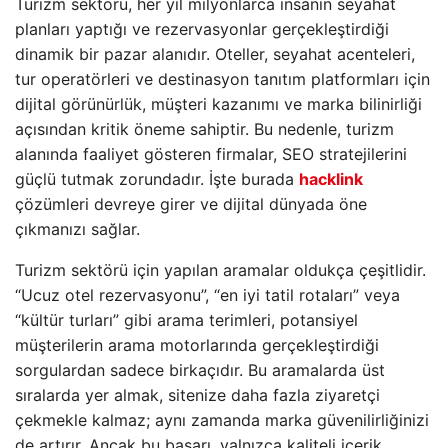
Turizm sektörü, her yıl milyonlarca insanın seyahat
planları yaptığı ve rezervasyonlar gerçekleştirdiği
dinamik bir pazar alanıdır. Oteller, seyahat acenteleri,
tur operatörleri ve destinasyon tanıtım platformları için
dijital görünürlük, müşteri kazanımı ve marka bilinirliği
açısından kritik öneme sahiptir. Bu nedenle, turizm
alanında faaliyet gösteren firmalar, SEO stratejilerini
güçlü tutmak zorundadır. İşte burada
hacklink
çözümleri devreye girer ve dijital dünyada öne
çıkmanızı sağlar.
Turizm sektörü için yapılan aramalar oldukça çeşitlidir.
“Ucuz otel rezervasyonu”, “en iyi tatil rotaları” veya
“kültür turları” gibi arama terimleri, potansiyel
müşterilerin arama motorlarında gerçekleştirdiği
sorgulardan sadece birkaçıdır. Bu aramalarda üst
sıralarda yer almak, sitenize daha fazla ziyaretçi
çekmekle kalmaz; aynı zamanda marka güvenilirliğinizi
de artırır. Ancak bu başarı, yalnızca kaliteli içerik