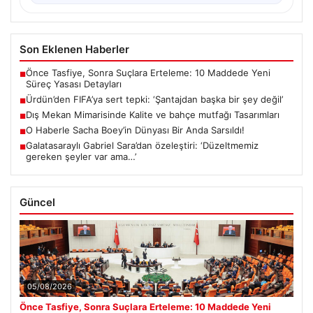
Son Eklenen Haberler
Önce Tasfiye, Sonra Suçlara Erteleme: 10 Maddede Yeni
■
Süreç Yasası Detayları
Ürdün’den FIFA’ya sert tepki: ‘Şantajdan başka bir şey değil’
■
Dış Mekan Mimarisinde Kalite ve bahçe mutfağı Tasarımları
■
O Haberle Sacha Boey’in Dünyası Bir Anda Sarsıldı!
■
Galatasaraylı Gabriel Sara’dan özeleştiri: ‘Düzeltmemiz
■
gereken şeyler var ama…’
Güncel
05/08/2026
Önce Tasfiye, Sonra Suçlara Erteleme: 10 Maddede Yeni