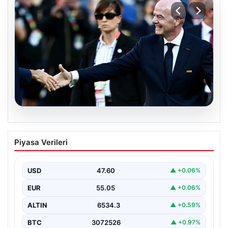
05.08.2026
Ürdün’den FIFA’ya sert tepki: ‘Şantajdan
Piyasa Verileri
başka bir şey değil’
USD
47.60
▲ +0.06%
EUR
55.05
▲ +0.06%
ALTIN
6534.3
▲ +0.59%
BTC
3072526
▲ +0.97%