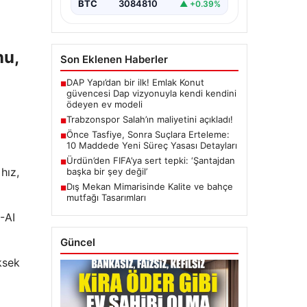
BTC
3084810
▲ +0.39%
nu,
Son Eklenen Haberler
DAP Yapı’dan bir ilk! Emlak Konut
■
güvencesi Dap vizyonuyla kendi kendini
ödeyen ev modeli
Trabzonspor Salah’ın maliyetini açıkladı!
■
Önce Tasfiye, Sonra Suçlara Erteleme:
■
10 Maddede Yeni Süreç Yasası Detayları
Ürdün’den FIFA’ya sert tepki: ‘Şantajdan
■
hız,
başka bir şey değil’
Dış Mekan Mimarisinde Kalite ve bahçe
■
mutfağı Tasarımları
-AI
Güncel
ksek