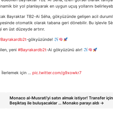
namik bir yol planlayarak en uygun uçuş yollarını belirleyebi
acak Bayraktar TB2-Ai Séha, gökyüzünde gelişen acil durum
esinde otomatik olarak tabana geri dönebilir. Bu işlevle Sè
 en üst düzeyde artırır.
#Bayrakardb2t
-gökyüzünde!
ilen, yeni
#Bayrakardb2t
-Ai gökyüzünü alır!
 İlerlemek için …
pic.twitter.com/g9xowkr7
Monaco al-Musrati’yi satın almak istiyor! Transfer için
Beşiktaş ile buluşacaklar … Monako parayı aldı →