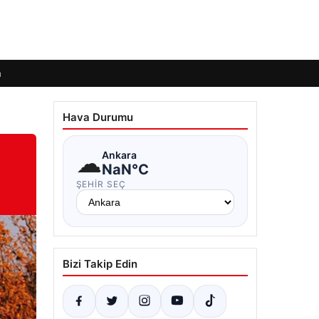
m
Hava Durumu
☁
Ankara
NaN°C
ŞEHIR SEÇ
Bizi Takip Edin