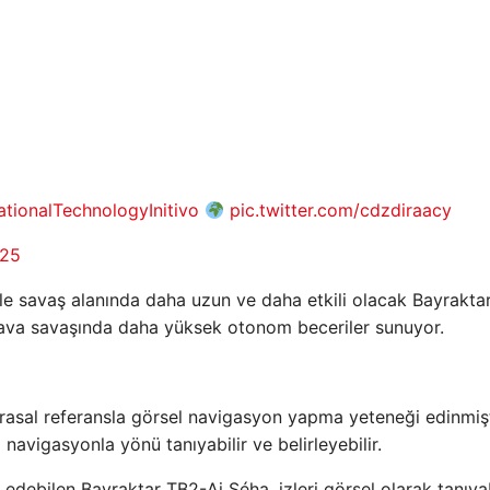
tionalTechnologyInitivo
pic.twitter.com/cdzdiraacy
025
i ile savaş alanında daha uzun ve daha etkili olacak Bayrakta
 hava savaşında daha yüksek otonom beceriler sunuyor.
arasal referansla görsel navigasyon yapma yeteneği edinmişt
navigasyonla yönü tanıyabilir ve belirleyebilir.
t edebilen Bayraktar TB2-Ai Séha, izleri görsel olarak tanıyab