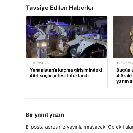
Tavsiye Edilen Haberler
13/12/2025
13/12/20
Yunanistan’a kaçma girişimindeki
Bugün a
dört suçlu çetesi tutuklandı
4 Aralı
yarım al
Bir yanıt yazın
E-posta adresiniz yayınlanmayacak.
Gerekli ala