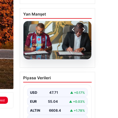
Yan Manşet
06.08.2026
Trabzonspor Salah’ın
Piyasa Verileri
maliyetini açıkladı!
USD
47.71
▲ +0.17%
rest
EUR
55.04
▲ +0.03%
ALTIN
6608.4
▲ +1.78%