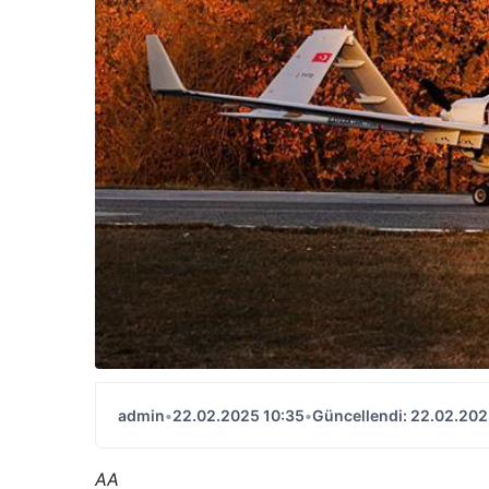
admin
•
22.02.2025 10:35
•
Güncellendi: 22.02.202
AA