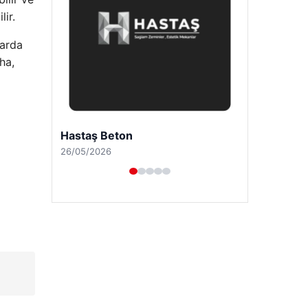
lir.
larda
ha,
Enes Kaplan Avukatlık Bürosu
28/04/2026