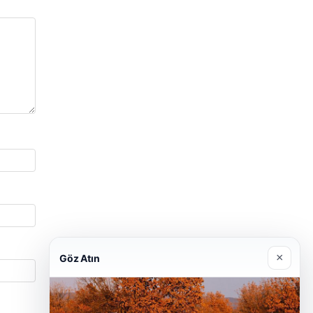
×
Göz Atın