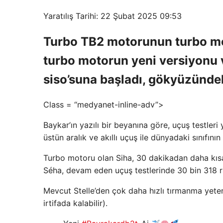
Yaratılış Tarihi: 22 Şubat 2025 09:53
Turbo TB2 motorunun turbo mo
turbo motorun yeni versiyonu 
siso’suna başladı, gökyüzündek
Class = “medyanet-inline-adv”>
Baykar’ın yazılı bir beyanına göre, uçuş testler
üstün aralık ve akıllı uçuş ile dünyadaki sınıfı
Turbo motoru olan Siha, 30 dakikadan daha kısa 
Séha, devam eden uçuş testlerinde 30 bin 318 r
Mevcut Stelle’den çok daha hızlı tırmanma yete
irtifada kalabilir).