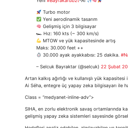
Yeni
#Bayrakardb2t
-Ai
Turbo motor
Yeni aerodinamik tasarım
Gelişmiş için 3 bilgisayar
🏎 Hız: 160 kts (~ 300 km/s)
MTOW ve yük kapasitesinde artış
Maks: 30.000 feet ++
30.000 ayak ayakkabısı: 25 dakika.
#Na
– Selcuk Bayraktar (@selcuk)
22 Şubat 2
Artan kalkış ağırlığı ve kullanışlı yük kapasites
Ai Séha, entegre üç yapay zeka bilgisayarı ile
Class = “medyanet-inline-adv”>
SIHA, en zorlu elektronik savaş ortamlarında k
gelişmiş yapay zeka sistemleri sayesinde görsel 
Hedefleri analiz edebilen, algılayabilen ve tespi