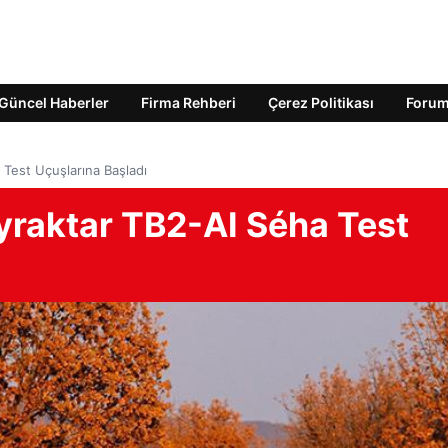
Güncel Haberler
Firma Rehberi
Çerez Politikası
Foru
Test Uçuşlarına Başladı
yraktar TB2-AI Séha Test