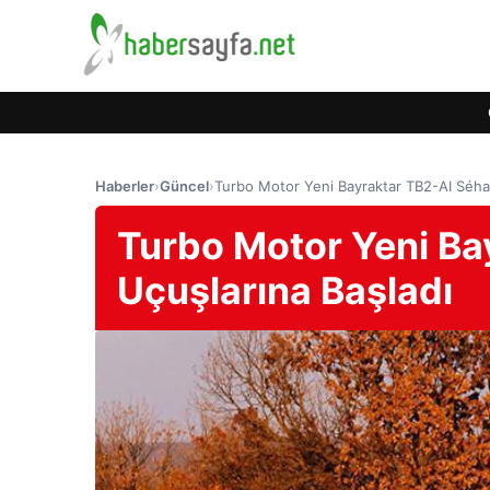
Haberler
›
Güncel
›
Turbo Motor Yeni Bayraktar TB2-AI Séha 
Turbo Motor Yeni Ba
Uçuşlarına Başladı