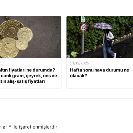
25
13/12/2025
ltın fiyatları ne durumda?
Hafta sonu hava durumu ne
k canlı gram, çeyrek, ons ve
olacak?
tın alış-satış fiyatları
nlar
*
ile işaretlenmişlerdir