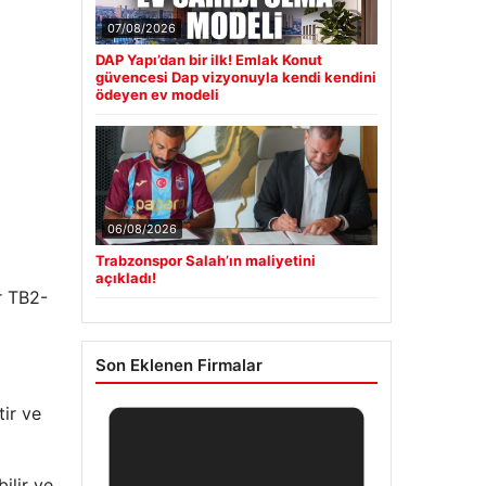
07/08/2026
DAP Yapı’dan bir ilk! Emlak Konut
güvencesi Dap vizyonuyla kendi kendini
ödeyen ev modeli
06/08/2026
Trabzonspor Salah’ın maliyetini
açıkladı!
r TB2-
Son Eklenen Firmalar
ir ve
ilir ve