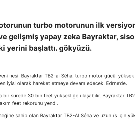
torunun turbo motorunun ilk versiyo
ve gelişmiş yapay zeka Bayraktar, siso
i yerini başlattı. gökyüzü.
i yeni nesil Bayraktar TB2-ai Séha, turbo motor gücü, yüksek 
nın en iyisi olarak hareket etmeye devam edecek. Edrne’de.
bir sürede 30 bin feet yüksekliğe ulaşabilir. Bayraktar TB2
akım feet rekorunu yendi.
neğine sahip olan Bayraktar TB2-AI Séha ve uzun /s için yü