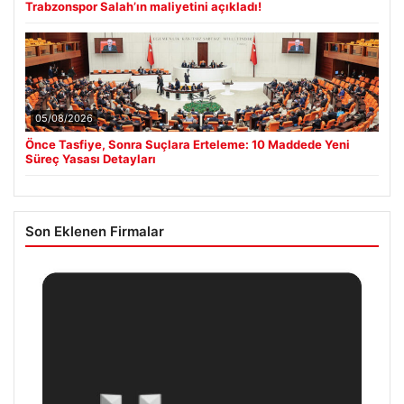
Trabzonspor Salah’ın maliyetini açıkladı!
05/08/2026
Önce Tasfiye, Sonra Suçlara Erteleme: 10 Maddede Yeni
Süreç Yasası Detayları
Son Eklenen Firmalar