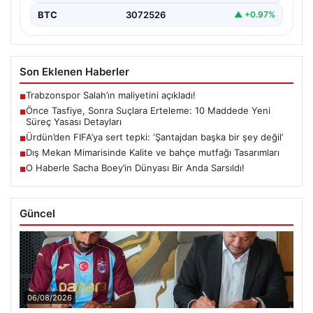
BTC
3072526
▲ +0.97%
Son Eklenen Haberler
Trabzonspor Salah’ın maliyetini açıkladı!
■
Önce Tasfiye, Sonra Suçlara Erteleme: 10 Maddede Yeni
■
Süreç Yasası Detayları
Ürdün’den FIFA’ya sert tepki: ‘Şantajdan başka bir şey değil’
■
Dış Mekan Mimarisinde Kalite ve bahçe mutfağı Tasarımları
■
O Haberle Sacha Boey’in Dünyası Bir Anda Sarsıldı!
■
Güncel
06/08/2026