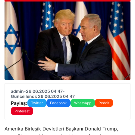
admin
•
26.06.2025 04:47
•
Güncellendi: 26.06.2025 04:47
Paylaş:
Twitter
Facebook
WhatsApp
Reddit
Pinterest
Amerika Birleşik Devletleri Başkanı Donald Trump,