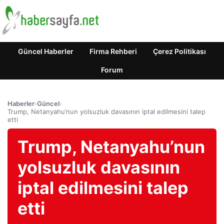
Güncel Haberler
Firma Rehberi
Çerez Politikası
Forum
Haberler
›
Güncel
›
Trump, Netanyahu’nun yolsuzluk davasının iptal edilmesini talep
etti
Trump, Netanyahu’nun
yolsuzluk davasının
iptal edilmesini talep
etti