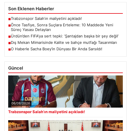
Son Eklenen Haberler
Trabzonspor Salah’ın maliyetini açıkladı!
■
Önce Tasfiye, Sonra Suçlara Erteleme: 10 Maddede Yeni
■
Süreç Yasası Detayları
Ürdün’den FIFA’ya sert tepki: ‘Şantajdan başka bir şey değil’
■
Dış Mekan Mimarisinde Kalite ve bahçe mutfağı Tasarımları
■
O Haberle Sacha Boey’in Dünyası Bir Anda Sarsıldı!
■
Güncel
06/08/2026
Trabzonspor Salah’ın maliyetini açıkladı!