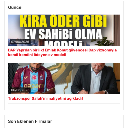
Güncel
07/08/2026
DAP Yapı’dan bir ilk! Emlak Konut güvencesi Dap vizyonuyla
kendi kendini ödeyen ev modeli
06/08/2026
Trabzonspor Salah’ın maliyetini açıkladı!
Son Eklenen Firmalar