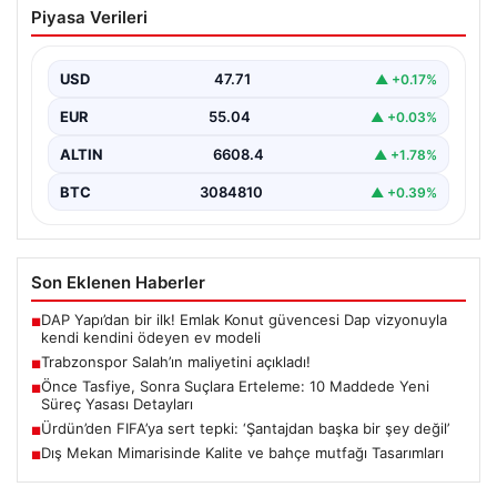
Piyasa Verileri
açıkladı!
USD
47.71
▲ +0.17%
EUR
55.04
▲ +0.03%
ALTIN
6608.4
▲ +1.78%
BTC
3084810
▲ +0.39%
Son Eklenen Haberler
DAP Yapı’dan bir ilk! Emlak Konut güvencesi Dap vizyonuyla
■
kendi kendini ödeyen ev modeli
Trabzonspor Salah’ın maliyetini açıkladı!
■
Önce Tasfiye, Sonra Suçlara Erteleme: 10 Maddede Yeni
■
Süreç Yasası Detayları
Ürdün’den FIFA’ya sert tepki: ‘Şantajdan başka bir şey değil’
■
Dış Mekan Mimarisinde Kalite ve bahçe mutfağı Tasarımları
■