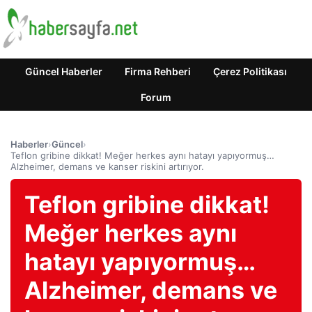
Güncel Haberler
Firma Rehberi
Çerez Politikası
Forum
Haberler
›
Güncel
›
Teflon gribine dikkat! Meğer herkes aynı hatayı yapıyormuş…
Alzheimer, demans ve kanser riskini artırıyor.
Teflon gribine dikkat!
Meğer herkes aynı
hatayı yapıyormuş…
Alzheimer, demans ve