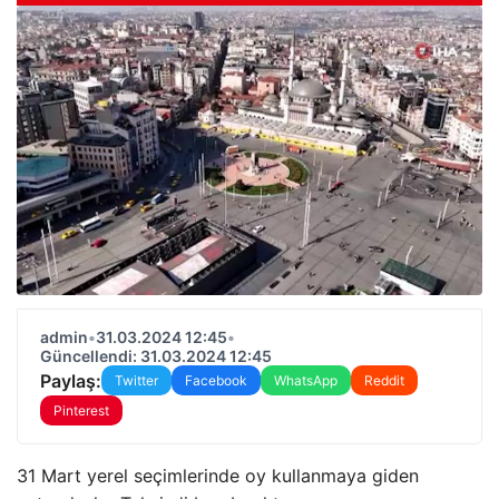
admin
•
31.03.2024 12:45
•
Güncellendi: 31.03.2024 12:45
Paylaş:
Twitter
Facebook
WhatsApp
Reddit
Pinterest
31 Mart yerel seçimlerinde oy kullanmaya giden