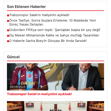
Son Eklenen Haberler
Trabzonspor Salah’ın maliyetini açıkladı!
■
Önce Tasfiye, Sonra Suçlara Erteleme: 10 Maddede Yeni
■
Süreç Yasası Detayları
Ürdün’den FIFA’ya sert tepki: ‘Şantajdan başka bir şey değil’
■
Dış Mekan Mimarisinde Kalite ve bahçe mutfağı Tasarımları
■
O Haberle Sacha Boey’in Dünyası Bir Anda Sarsıldı!
■
Güncel
06/08/2026
Trabzonspor Salah’ın maliyetini açıkladı!