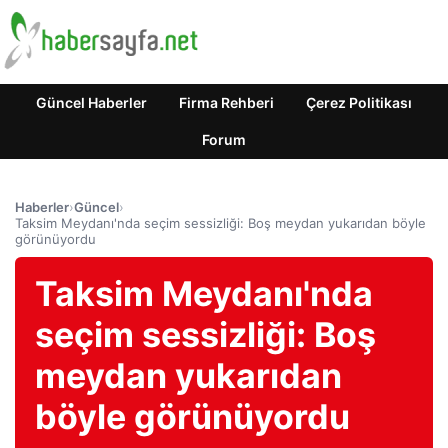
Güncel Haberler
Firma Rehberi
Çerez Politikası
Forum
Haberler
›
Güncel
›
Taksim Meydanı'nda seçim sessizliği: Boş meydan yukarıdan böyle
görünüyordu
Taksim Meydanı'nda
seçim sessizliği: Boş
meydan yukarıdan
böyle görünüyordu