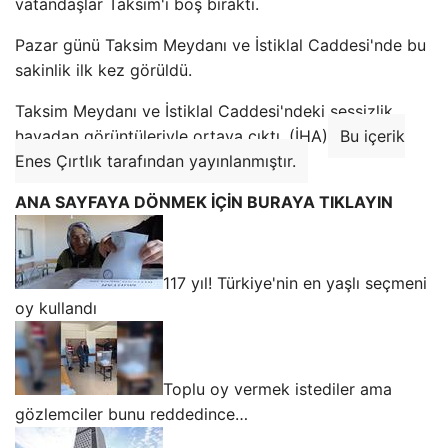
vatandaşlar Taksim'i boş bıraktı.
Pazar günü Taksim Meydanı ve İstiklal Caddesi'nde bu
sakinlik ilk kez görüldü.
Taksim Meydanı ve İstiklal Caddesi'ndeki sessizlik
havadan görüntüleriyle ortaya çıktı. (İHA)
Bu içerik
Enes Çırtlık tarafından yayınlanmıştır.
ANA SAYFAYA DÖNMEK İÇİN BURAYA TIKLAYIN
117 yıl! Türkiye'nin en yaşlı seçmeni
oy kullandı
Toplu oy vermek istediler ama
gözlemciler bunu reddedince…