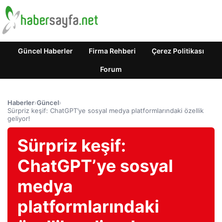
Güncel Haberler
Firma Rehberi
Çerez Politikası
Forum
Haberler
›
Güncel
›
Sürpriz keşif: ChatGPT’ye sosyal medya platformlarındaki özellik
geliyor!
Sürpriz keşif:
ChatGPT’ye sosyal
medya
platformlarındaki