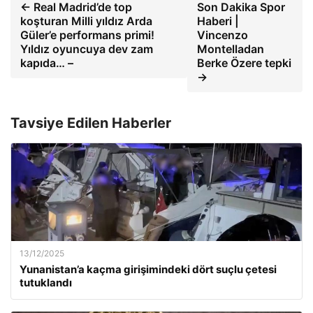
← Real Madrid’de top
Son Dakika Spor
koşturan Milli yıldız Arda
Haberi |
Güler’e performans primi!
Vincenzo
Yıldız oyuncuya dev zam
Montelladan
kapıda… –
Berke Özere tepki
→
Tavsiye Edilen Haberler
13/12/2025
Yunanistan’a kaçma girişimindeki dört suçlu çetesi
tutuklandı