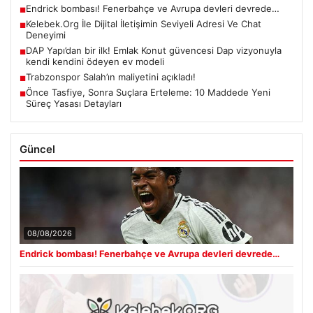
Endrick bombası! Fenerbahçe ve Avrupa devleri devrede…
■
Kelebek.Org İle Dijital İletişimin Seviyeli Adresi Ve Chat
■
Deneyimi
DAP Yapı’dan bir ilk! Emlak Konut güvencesi Dap vizyonuyla
■
kendi kendini ödeyen ev modeli
Trabzonspor Salah’ın maliyetini açıkladı!
■
Önce Tasfiye, Sonra Suçlara Erteleme: 10 Maddede Yeni
■
Süreç Yasası Detayları
Güncel
08/08/2026
Endrick bombası! Fenerbahçe ve Avrupa devleri devrede…