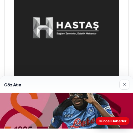
×
Göz Atın
Enes Kaplan Avukatlık Bürosu
28/04/2026
Web sitemizi nasıl kullandığınızı daha iyi anlayabilmek,
Güncel Haberler
deneyiminizi kişiselleştirmek ve geliştirmek amacıyla çerezler
kullanıyoruz.
Çerez Politikamız