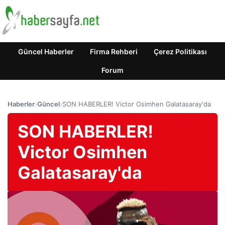
Güncel Haberler
Firma Rehberi
Çerez Politikası
Forum
Haberler
›
Güncel
›
SON HABERLER! Victor Osimhen Galatasaray'da
SON HABERLER!
Victor Osimhen
Galatasaray'da