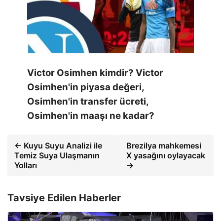
Victor Osimhen kimdir? Victor
Osimhen'in piyasa değeri,
Osimhen'in transfer ücreti,
Osimhen'in maaşı ne kadar?
← Kuyu Suyu Analizi ile
Brezilya mahkemesi
Temiz Suya Ulaşmanın
X yasağını oylayacak
Yolları
→
Tavsiye Edilen Haberler