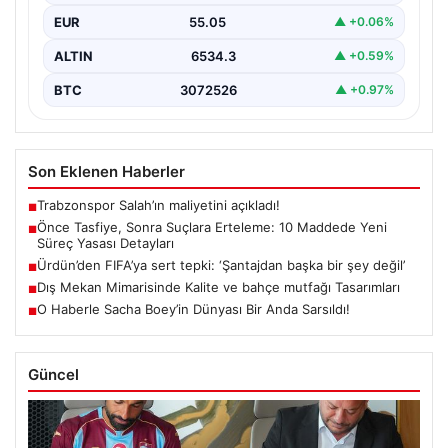
terörle mücadeleye yeni bir yapısal çerçeve getiren
EUR
55.05
▲ +0.06%
yasa…
ALTIN
6534.3
▲ +0.59%
BTC
3072526
▲ +0.97%
Son Eklenen Haberler
Trabzonspor Salah’ın maliyetini açıkladı!
■
Önce Tasfiye, Sonra Suçlara Erteleme: 10 Maddede Yeni
■
Süreç Yasası Detayları
Ürdün’den FIFA’ya sert tepki: ‘Şantajdan başka bir şey değil’
■
Dış Mekan Mimarisinde Kalite ve bahçe mutfağı Tasarımları
■
O Haberle Sacha Boey’in Dünyası Bir Anda Sarsıldı!
■
Güncel