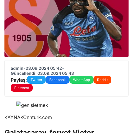
admin
•
03.09.2024 05:42
•
Güncellendi: 03.09.2024 05:43
Paylaş:
Twitter
Facebook
WhatsApp
Reddit
Pinterest
KAYNAK
Cnnturk.com
Galatasaray, forvet Victor