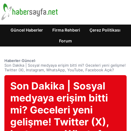
Güncel Haberler
Firma Rehberi
Çerez Politikası
Forum
Haberler
›
Güncel
›
Son Dakika | Sosyal medyaya erişim bitti mi? Geceleri yeni gelişme!
Twitter (X), Instagram, WhatsApp, YouTube, Facebook Açık?
Son Dakika | Sosyal
medyaya erişim bitti
mi? Geceleri yeni
gelişme! Twitter (X),