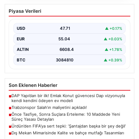
Trabzonspor Salah’ın maliyetini
Piyasa Verileri
açıkladı!
USD
47.71
▲ +0.17%
EUR
55.04
▲ +0.03%
ALTIN
6608.4
▲ +1.78%
BTC
3084810
▲ +0.39%
Son Eklenen Haberler
DAP Yapı’dan bir ilk! Emlak Konut güvencesi Dap vizyonuyla
■
kendi kendini ödeyen ev modeli
Trabzonspor Salah’ın maliyetini açıkladı!
■
Önce Tasfiye, Sonra Suçlara Erteleme: 10 Maddede Yeni
■
Süreç Yasası Detayları
Ürdün’den FIFA’ya sert tepki: ‘Şantajdan başka bir şey değil’
■
Dış Mekan Mimarisinde Kalite ve bahçe mutfağı Tasarımları
■