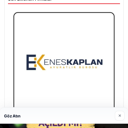
×
Göz Atın
Enes Kaplan Avukatlık Bürosu