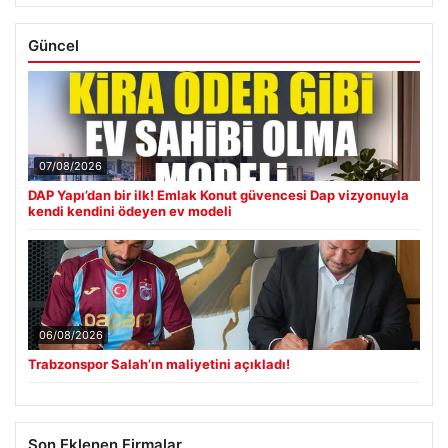
Güncel
07/08/2026
DAP Yapı’dan bir ilk! Emlak Konut güvencesi Dap vizyonuyla
kendi kendini ödeyen ev modeli
06/08/2026
Trabzonspor Salah’ın maliyetini açıkladı!
Son Eklenen Firmalar