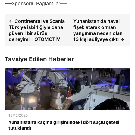
—–Sponsorlu Bağlantılar—–
← Continental ve Scania
Yunanistan'da havai
Türkiye işbirliğiyle daha
fişek atarak orman
güvenli bir sürüş
yangınına neden olan
deneyimi – OTOMOTİV
13 kişi adliyeye çıktı →
Tavsiye Edilen Haberler
13/12/2025
Yunanistan’a kaçma girişimindeki dört suçlu çetesi
tutuklandı