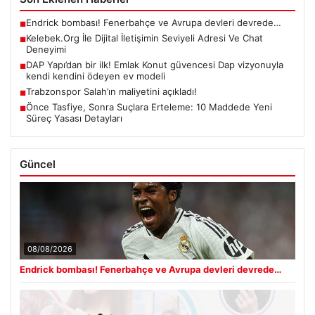
Endrick bombası! Fenerbahçe ve Avrupa devleri devrede…
■
Kelebek.Org İle Dijital İletişimin Seviyeli Adresi Ve Chat
■
Deneyimi
DAP Yapı’dan bir ilk! Emlak Konut güvencesi Dap vizyonuyla
■
kendi kendini ödeyen ev modeli
Trabzonspor Salah’ın maliyetini açıkladı!
■
Önce Tasfiye, Sonra Suçlara Erteleme: 10 Maddede Yeni
■
Süreç Yasası Detayları
Güncel
08/08/2026
Endrick bombası! Fenerbahçe ve Avrupa devleri devrede…