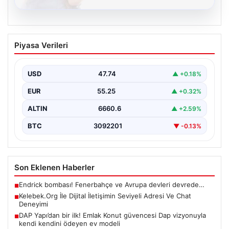
08.08.2026
Kelebek.Org İle Dijital İletişimin Seviyeli
Piyasa Verileri
Adresi Ve Chat Deneyimi
İnternet ortamında kullanıcıların kaliteli bir biçimde
iletişim oluşturması ciddi bir değer barındırmaktadır.
USD
47.74
▲ +0.18%
Halen birçok…
EUR
55.25
▲ +0.32%
ALTIN
6660.6
▲ +2.59%
BTC
3092201
▼ -0.13%
Son Eklenen Haberler
Endrick bombası! Fenerbahçe ve Avrupa devleri devrede…
■
Kelebek.Org İle Dijital İletişimin Seviyeli Adresi Ve Chat
■
Deneyimi
DAP Yapı’dan bir ilk! Emlak Konut güvencesi Dap vizyonuyla
■
kendi kendini ödeyen ev modeli