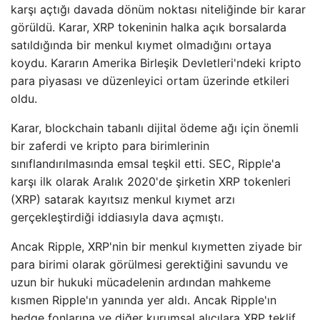
karşı açtığı davada dönüm noktası niteliğinde bir karar
görüldü. Karar, XRP tokeninin halka açık borsalarda
satıldığında bir menkul kıymet olmadığını ortaya
koydu. Kararın Amerika Birleşik Devletleri'ndeki kripto
para piyasası ve düzenleyici ortam üzerinde etkileri
oldu.
Karar, blockchain tabanlı dijital ödeme ağı için önemli
bir zaferdi ve kripto para birimlerinin
sınıflandırılmasında emsal teşkil etti. SEC, Ripple'a
karşı ilk olarak Aralık 2020'de şirketin XRP tokenleri
(XRP) satarak kayıtsız menkul kıymet arzı
gerçekleştirdiği iddiasıyla dava açmıştı.
Ancak Ripple, XRP'nin bir menkul kıymetten ziyade bir
para birimi olarak görülmesi gerektiğini savundu ve
uzun bir hukuki mücadelenin ardından mahkeme
kısmen Ripple'ın yanında yer aldı. Ancak Ripple'ın
hedge fonlarına ve diğer kurumsal alıcılara XRP teklif