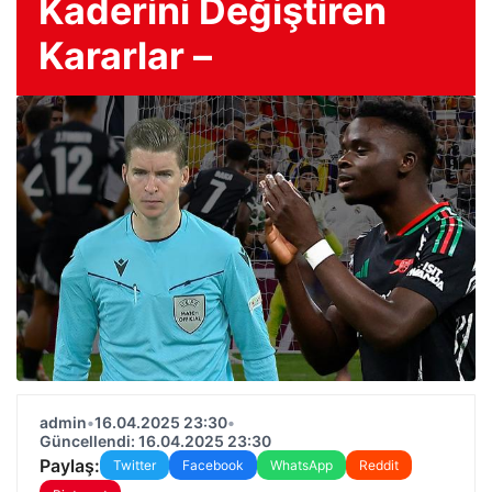
Kaderini Değiştiren
Kararlar –
admin
•
16.04.2025 23:30
•
Güncellendi: 16.04.2025 23:30
Paylaş:
Twitter
Facebook
WhatsApp
Reddit