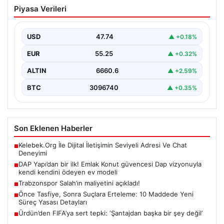
DAP Yapı’dan bir ilk! Emlak Konut
Piyasa Verileri
güvencesi Dap vizyonuyla kendi
kendini ödeyen ev modeli
USD
47.74
▲ +0.18%
EUR
55.25
▲ +0.32%
ALTIN
6660.6
▲ +2.59%
BTC
3096740
▲ +0.35%
Son Eklenen Haberler
Kelebek.Org İle Dijital İletişimin Seviyeli Adresi Ve Chat
■
Deneyimi
DAP Yapı’dan bir ilk! Emlak Konut güvencesi Dap vizyonuyla
■
kendi kendini ödeyen ev modeli
Trabzonspor Salah’ın maliyetini açıkladı!
■
Önce Tasfiye, Sonra Suçlara Erteleme: 10 Maddede Yeni
■
Süreç Yasası Detayları
Ürdün’den FIFA’ya sert tepki: ‘Şantajdan başka bir şey değil’
■