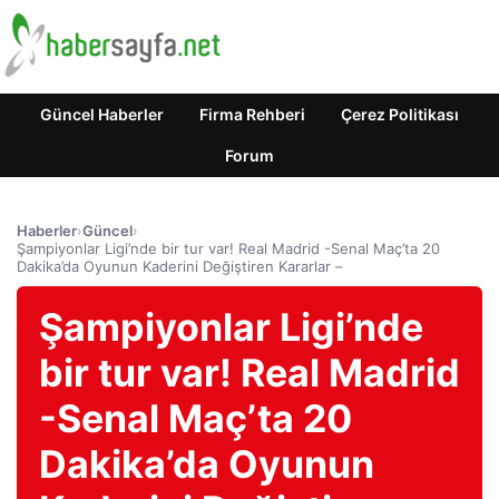
Güncel Haberler
Firma Rehberi
Çerez Politikası
Forum
Haberler
›
Güncel
›
Şampiyonlar Ligi’nde bir tur var! Real Madrid -Senal Maç’ta 20
Dakika’da Oyunun Kaderini Değiştiren Kararlar –
Şampiyonlar Ligi’nde
bir tur var! Real Madrid
-Senal Maç’ta 20
Dakika’da Oyunun