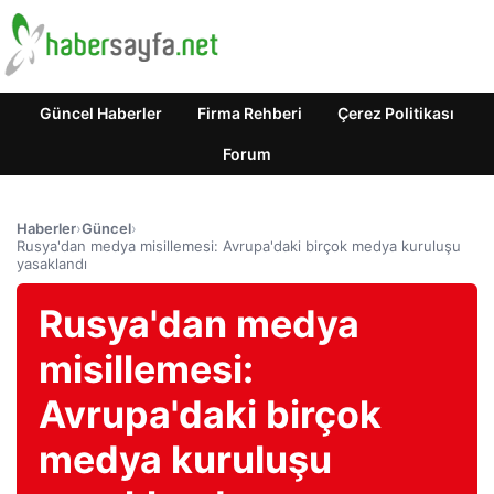
Güncel Haberler
Firma Rehberi
Çerez Politikası
Forum
Haberler
›
Güncel
›
Rusya'dan medya misillemesi: Avrupa'daki birçok medya kuruluşu
yasaklandı
Rusya'dan medya
misillemesi:
Avrupa'daki birçok
medya kuruluşu