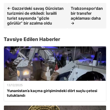
← Gazze'deki savaş Gürcistan
Trabzonspor'dan
turizmini de etkiledi: İsrailli
bir transfer
turist sayısında “gözle
açıklaması daha
görülür” bir azalma oldu
→
Tavsiye Edilen Haberler
13/12/2025
Yunanistan’a kaçma girişimindeki dört suçlu çetesi
tutuklandı