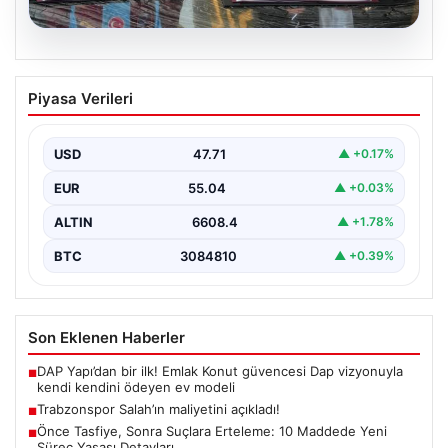
06.08.2026
Trabzonspor Salah’ın maliyetini
Piyasa Verileri
açıkladı!
USD
47.71
▲ +0.17%
EUR
55.04
▲ +0.03%
ALTIN
6608.4
▲ +1.78%
BTC
3084810
▲ +0.39%
Son Eklenen Haberler
DAP Yapı’dan bir ilk! Emlak Konut güvencesi Dap vizyonuyla
■
kendi kendini ödeyen ev modeli
Trabzonspor Salah’ın maliyetini açıkladı!
■
Önce Tasfiye, Sonra Suçlara Erteleme: 10 Maddede Yeni
■
Süreç Yasası Detayları