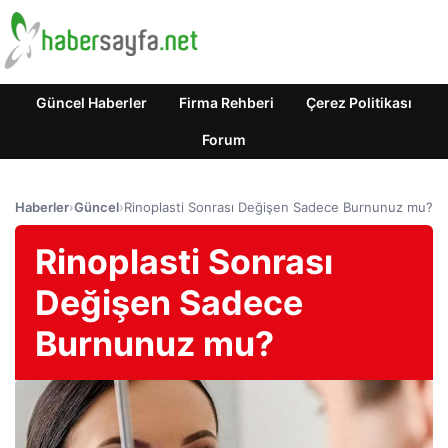
Güncel Haberler
Firma Rehberi
Çerez Politikası
Forum
Haberler
›
Güncel
›
Rinoplasti Sonrası Değişen Sadece Burnunuz mu?
Rinoplasti Sonrası
Değişen Sadece
Burnunuz mu?