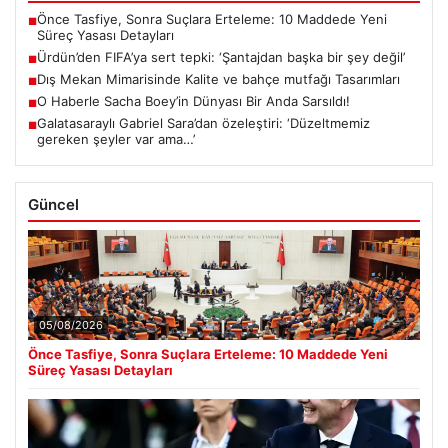
Önce Tasfiye, Sonra Suçlara Erteleme: 10 Maddede Yeni
■
Süreç Yasası Detayları
Ürdün’den FIFA’ya sert tepki: ‘Şantajdan başka bir şey değil’
■
Dış Mekan Mimarisinde Kalite ve bahçe mutfağı Tasarımları
■
O Haberle Sacha Boey’in Dünyası Bir Anda Sarsıldı!
■
Galatasaraylı Gabriel Sara’dan özeleştiri: ‘Düzeltmemiz
■
gereken şeyler var ama…’
Güncel
05/08/2026
Önce Tasfiye, Sonra Suçlara Erteleme: 10 Maddede Yeni
Süreç Yasası Detayları