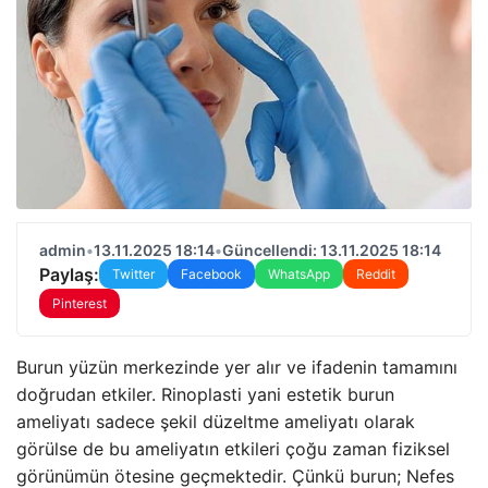
admin
•
13.11.2025 18:14
•
Güncellendi: 13.11.2025 18:14
Paylaş:
Twitter
Facebook
WhatsApp
Reddit
Pinterest
Burun yüzün merkezinde yer alır ve ifadenin tamamını
doğrudan etkiler. Rinoplasti yani estetik burun
ameliyatı sadece şekil düzeltme ameliyatı olarak
görülse de bu ameliyatın etkileri çoğu zaman fiziksel
görünümün ötesine geçmektedir. Çünkü burun; Nefes