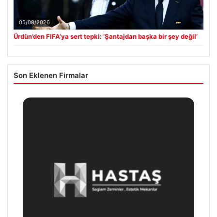
05/08/2026
Ürdün’den FIFA’ya sert tepki: ‘Şantajdan başka bir şey değil’
Son Eklenen Firmalar