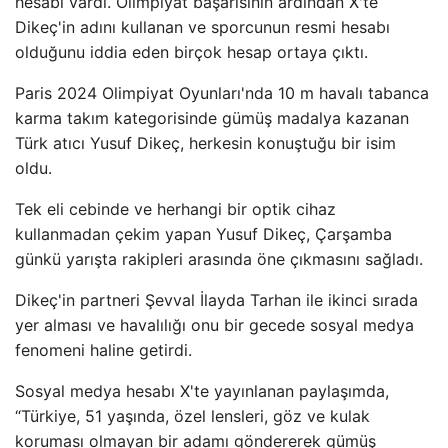
hesabı vardı. Olimpiyat başarısının ardından X'te
Dikeç'in adını kullanan ve sporcunun resmi hesabı
olduğunu iddia eden birçok hesap ortaya çıktı.
Paris 2024 Olimpiyat Oyunları'nda 10 m havalı tabanca
karma takım kategorisinde gümüş madalya kazanan
Türk atıcı Yusuf Dikeç, herkesin konuştuğu bir isim
oldu.
Tek eli cebinde ve herhangi bir optik cihaz
kullanmadan çekim yapan Yusuf Dikeç, Çarşamba
günkü yarışta rakipleri arasında öne çıkmasını sağladı.
Dikeç'in partneri Şevval İlayda Tarhan ile ikinci sırada
yer alması ve havalılığı onu bir gecede sosyal medya
fenomeni haline getirdi.
Sosyal medya hesabı X'te yayınlanan paylaşımda,
“Türkiye, 51 yaşında, özel lensleri, göz ve kulak
koruması olmayan bir adamı göndererek gümüş