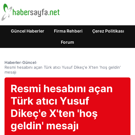
Güncel Haberler
Firma Rehberi
Çerez Politikası
Forum
Haberler
›
Güncel
›
Resmi hesabını açan Türk atıcı Yusuf Dikeç'e X'ten 'hoş geldin'
mesajı
Resmi hesabını açan
Türk atıcı Yusuf
Dikeç'e X'ten 'hoş
geldin' mesajı