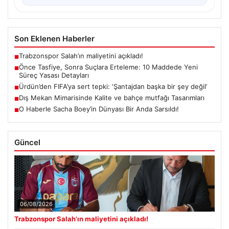
Son Eklenen Haberler
Trabzonspor Salah’ın maliyetini açıkladı!
■
Önce Tasfiye, Sonra Suçlara Erteleme: 10 Maddede Yeni
■
Süreç Yasası Detayları
Ürdün’den FIFA’ya sert tepki: ‘Şantajdan başka bir şey değil’
■
Dış Mekan Mimarisinde Kalite ve bahçe mutfağı Tasarımları
■
O Haberle Sacha Boey’in Dünyası Bir Anda Sarsıldı!
■
Güncel
06/08/2026
Trabzonspor Salah’ın maliyetini açıkladı!