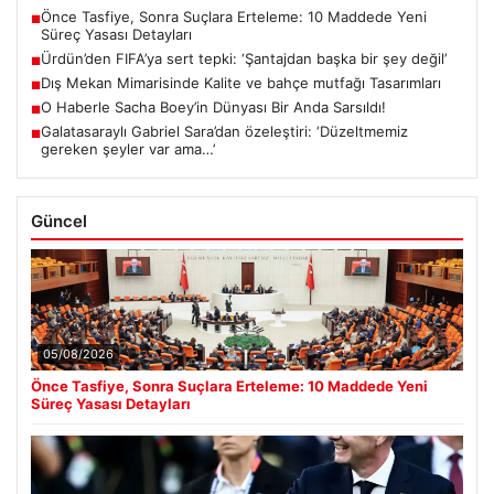
Önce Tasfiye, Sonra Suçlara Erteleme: 10 Maddede Yeni
■
Süreç Yasası Detayları
Ürdün’den FIFA’ya sert tepki: ‘Şantajdan başka bir şey değil’
■
Dış Mekan Mimarisinde Kalite ve bahçe mutfağı Tasarımları
■
O Haberle Sacha Boey’in Dünyası Bir Anda Sarsıldı!
■
Galatasaraylı Gabriel Sara’dan özeleştiri: ‘Düzeltmemiz
■
gereken şeyler var ama…’
Güncel
05/08/2026
Önce Tasfiye, Sonra Suçlara Erteleme: 10 Maddede Yeni
Süreç Yasası Detayları