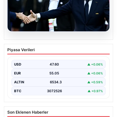
05.08.2026
Ürdün’den FIFA’ya sert tepki: ‘Şantajdan
Piyasa Verileri
başka bir şey değil’
USD
47.60
▲ +0.06%
EUR
55.05
▲ +0.06%
ALTIN
6534.3
▲ +0.59%
BTC
3072526
▲ +0.97%
Son Eklenen Haberler