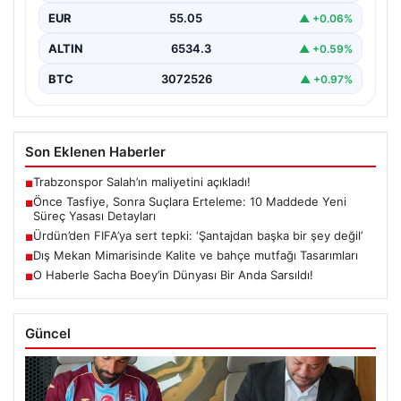
terörle mücadeleye yeni bir yapısal çerçeve getiren
EUR
55.05
▲ +0.06%
yasa…
ALTIN
6534.3
▲ +0.59%
BTC
3072526
▲ +0.97%
Son Eklenen Haberler
Trabzonspor Salah’ın maliyetini açıkladı!
■
Önce Tasfiye, Sonra Suçlara Erteleme: 10 Maddede Yeni
■
Süreç Yasası Detayları
Ürdün’den FIFA’ya sert tepki: ‘Şantajdan başka bir şey değil’
■
Dış Mekan Mimarisinde Kalite ve bahçe mutfağı Tasarımları
■
O Haberle Sacha Boey’in Dünyası Bir Anda Sarsıldı!
■
Güncel