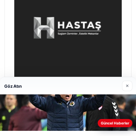
×
Göz Atın
Enes Kaplan Avukatlık Bürosu
28/04/2026
Web sitemizi nasıl kullandığınızı daha iyi anlayabilmek,
Güncel Haberler
deneyiminizi kişiselleştirmek ve geliştirmek amacıyla çerezler
kullanıyoruz.
Çerez Politikamız