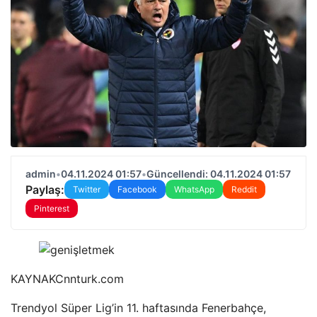
admin
•
04.11.2024 01:57
•
Güncellendi: 04.11.2024 01:57
Paylaş:
Twitter
Facebook
WhatsApp
Reddit
Pinterest
KAYNAK
Cnnturk.com
Trendyol Süper Lig’in 11. haftasında Fenerbahçe,