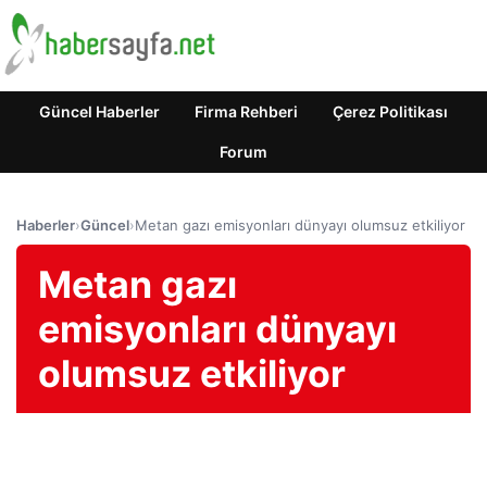
Güncel Haberler
Firma Rehberi
Çerez Politikası
Forum
Haberler
›
Güncel
›
Metan gazı emisyonları dünyayı olumsuz etkiliyor
Metan gazı
emisyonları dünyayı
olumsuz etkiliyor