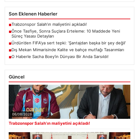
Son Eklenen Haberler
Trabzonspor Salah’ın maliyetini açıkladı!
■
Önce Tasfiye, Sonra Suçlara Erteleme: 10 Maddede Yeni
■
Süreç Yasası Detayları
Ürdün’den FIFA’ya sert tepki: ‘Şantajdan başka bir şey değil’
■
Dış Mekan Mimarisinde Kalite ve bahçe mutfağı Tasarımları
■
O Haberle Sacha Boey’in Dünyası Bir Anda Sarsıldı!
■
Güncel
06/08/2026
Trabzonspor Salah’ın maliyetini açıkladı!