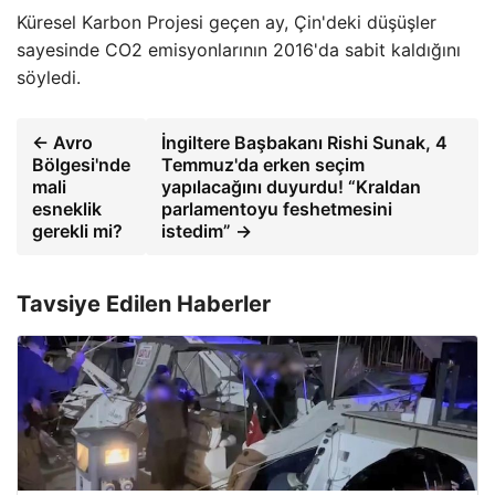
Küresel Karbon Projesi geçen ay, Çin'deki düşüşler
sayesinde CO2 emisyonlarının 2016'da sabit kaldığını
söyledi.
← Avro
İngiltere Başbakanı Rishi Sunak, 4
Bölgesi'nde
Temmuz'da erken seçim
mali
yapılacağını duyurdu! “Kraldan
esneklik
parlamentoyu feshetmesini
gerekli mi?
istedim” →
Tavsiye Edilen Haberler