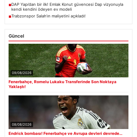
DAP Yapı’dan bir ilk! Emlak Konut güvencesi Dap vizyonuyla
■
kendi kendini ödeyen ev modeli
Trabzonspor Salah’ın maliyetini açıkladı!
■
Güncel
09/08/2026
Fenerbahçe, Romelu Lukaku Transferinde Son Noktaya
Yaklaştı!
08/08/2026
Endrick bombası! Fenerbahçe ve Avrupa devleri devrede…