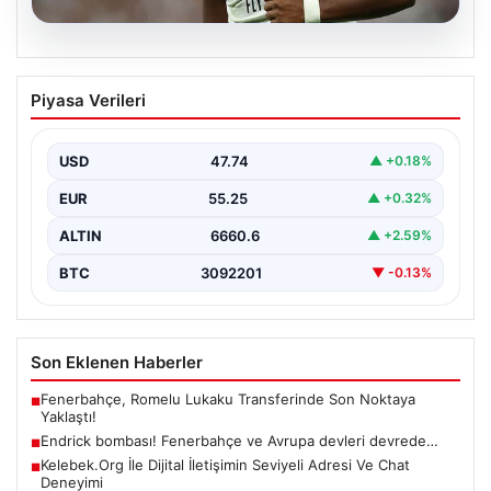
08.08.2026
Endrick bombası! Fenerbahçe ve
Piyasa Verileri
Avrupa devleri devrede…
USD
47.74
▲ +0.18%
EUR
55.25
▲ +0.32%
ALTIN
6660.6
▲ +2.59%
BTC
3092201
▼ -0.13%
Son Eklenen Haberler
Fenerbahçe, Romelu Lukaku Transferinde Son Noktaya
■
Yaklaştı!
Endrick bombası! Fenerbahçe ve Avrupa devleri devrede…
■
Kelebek.Org İle Dijital İletişimin Seviyeli Adresi Ve Chat
■
Deneyimi