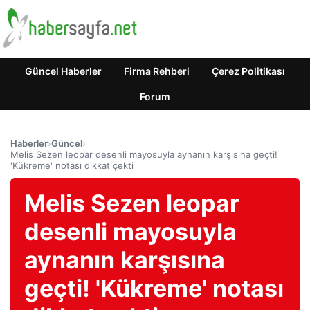
Güncel Haberler
Firma Rehberi
Çerez Politikası
Forum
Haberler
›
Güncel
›
Melis Sezen leopar desenli mayosuyla aynanın karşısına geçti!
'Kükreme' notası dikkat çekti
Melis Sezen leopar
desenli mayosuyla
aynanın karşısına
geçti! 'Kükreme' notası