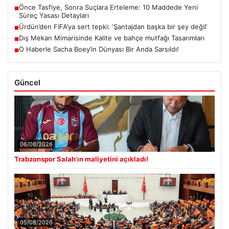
Önce Tasfiye, Sonra Suçlara Erteleme: 10 Maddede Yeni
■
Süreç Yasası Detayları
Ürdün’den FIFA’ya sert tepki: ‘Şantajdan başka bir şey değil’
■
Dış Mekan Mimarisinde Kalite ve bahçe mutfağı Tasarımları
■
O Haberle Sacha Boey’in Dünyası Bir Anda Sarsıldı!
■
Güncel
06/08/2026
Trabzonspor Salah’ın maliyetini açıkladı!
05/08/2026