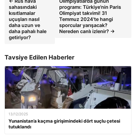
← Rus hava
Olimpiyatlarda günün
sahasındaki
programı: Türkiye'nin Paris
kısıtlamalar
Olimpiyat takvimi! 31
uçuşları nasıl
Temmuz 2024'te hangi
daha uzun ve
sporcular yarışacak?
daha pahalı hale
Nereden canlı izlenir? →
getiriyor?
Tavsiye Edilen Haberler
13/12/2025
Yunanistan’a kaçma girişimindeki dört suçlu çetesi
tutuklandı