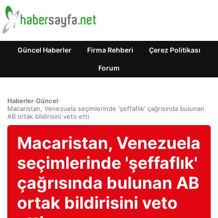
Güncel Haberler
Firma Rehberi
Çerez Politikası
Forum
Haberler
›
Güncel
›
Macaristan, Venezuela seçimlerinde 'şeffaflık' çağrısında bulunan
AB ortak bildirisini veto etti
Macaristan, Venezuela
seçimlerinde 'şeffaflık'
çağrısında bulunan AB
ortak bildirisini veto