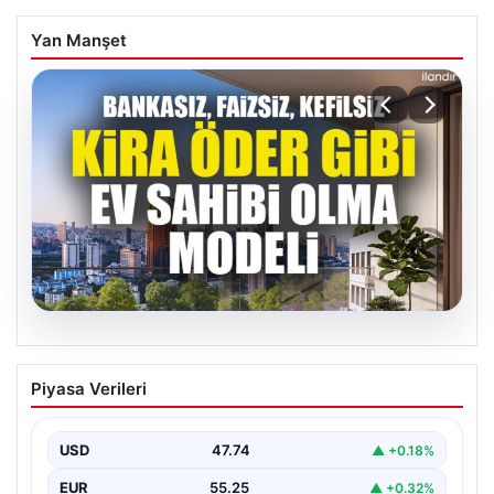
Yan Manşet
07.08.2026
DAP Yapı’dan bir ilk! Emlak Konut
Piyasa Verileri
güvencesi Dap vizyonuyla kendi
kendini ödeyen ev modeli
USD
47.74
▲ +0.18%
EUR
55.25
▲ +0.32%