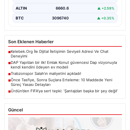
ALTIN
6660.6
▲ +2.59%
BTC
3096740
▲ +0.35%
Son Eklenen Haberler
Kelebek.Org İle Dijital İletişimin Seviyeli Adresi Ve Chat
■
Deneyimi
DAP Yapı’dan bir ilk! Emlak Konut güvencesi Dap vizyonuyla
■
kendi kendini ödeyen ev modeli
Trabzonspor Salah’ın maliyetini açıkladı!
■
Önce Tasfiye, Sonra Suçlara Erteleme: 10 Maddede Yeni
■
Süreç Yasası Detayları
Ürdün’den FIFA’ya sert tepki: ‘Şantajdan başka bir şey değil’
■
Güncel