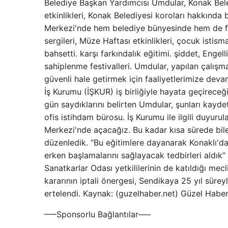
Belediye Başkan Yardımcısı Umdular, Konak Beled
etkinlikleri, Konak Belediyesi koroları hakkında
Merkezi'nde hem belediye bünyesinde hem de fark
sergileri, Müze Haftası etkinlikleri, çocuk istis
bahsetti. karşı farkındalık eğitimi. şiddet, Engell
sahiplenme festivalleri. Umdular, yapılan çalışm
güvenli hale getirmek için faaliyetlerimize deva
İş Kurumu (İŞKUR) iş birliğiyle hayata geçireceği
gün saydıklarını belirten Umdular, şunları kaydet
ofis istihdam bürosu. İş Kurumu ile ilgili duyuru
Merkezi'nde açacağız. Bu kadar kısa sürede bile 
düzenledik. “Bu eğitimlere dayanarak Konaklı'd
erken başlamalarını sağlayacak tedbirleri aldık”
Sanatkarlar Odası yetkililerinin de katıldığı mec
kararının iptali önergesi, Sendikaya 25 yıl sürey
ertelendi. Kaynak: (guzelhaber.net) Güzel Habe
—–Sponsorlu Bağlantılar—–