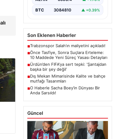
çerçeve getiren yasa…
BTC
3084810
▲ +0.39%
alı
Son Eklenen Haberler
Trabzonspor Salah’ın maliyetini açıkladı!
■
Önce Tasfiye, Sonra Suçlara Erteleme:
■
10 Maddede Yeni Süreç Yasası Detayları
Ürdün’den FIFA’ya sert tepki: ‘Şantajdan
■
başka bir şey değil’
Dış Mekan Mimarisinde Kalite ve bahçe
■
mutfağı Tasarımları
O Haberle Sacha Boey’in Dünyası Bir
■
Anda Sarsıldı!
Güncel