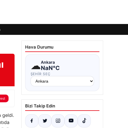
m
Hava Durumu
ı
☁
Ankara
NaN°C
ŞEHIR SEÇ
rest
Bizi Takip Edin
 geldi.
ntıda