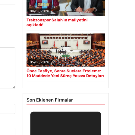
06/08/2026
Trabzonspor Salah’ın maliyetini
açıkladı!
05/08/2026
Önce Tasfiye, Sonra Suçlara Erteleme:
10 Maddede Yeni Süreç Yasası Detayları
Son Eklenen Firmalar