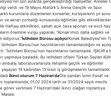
iyesi'nin son aylarda gerçekleştirdiği faaliyetler, Anneler
 bilgi verdi. ve 19 Mayıs Atatürk'ü Anma Gençlik ve Spor
lı kurumlarla düzenlenen konserler, kursiyerlerin yıl sonu
marı ve akran zorbalığı konusunda eğitimler gibi etkinliklerde
ilik Haftası etkinlikleri, sabah açık hava sporları ve evcil ha
aların önemine vurgu yaparak, “Konak'ımızı daha sağlıklı ve
m ediyoruz.”
İstihdam Bürosu açılıyor
Konak Belediyesi'nin T
 İstihdam Bürosu'nun hazırlıklarının tamamlandığını ve açılış
ti: “İstihdam Bürosu'nun hazırlıklarını tamamladık. İŞKUR'a 
ları yapmaya başladık. Bu istihdam ofisini Türkan Saylan Kült
ambalaj laboratuvarlarıyla iletişime geçtik ve eğitimler
a yaşayan 19 kadından 13'ünün iş görüşmelerini tamamladık 
 dedi.
İkinci oturum 7 Haziran'da
Öte yandan İzmir Esnaf ve
lis toplantısında, 01.02.2024 tarih ve 31/2024 sayılı meclis
le görev verilmesi 7 Haziran'daki ikinci olağan toplantıya
r Masası