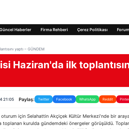
Güncel Haberler
Firma Rehberi
Çerez Politikası
Foru
plantısını yaptı – GÜNDEM
i Haziran'da ilk toplantısın
Paylaş:
4 21:05
Twitter
Facebook
WhatsApp
Reddit
Pinte
 oturum için Selahattin Akçiçek Kültür Merkezi'nde bir araya
 toplanan kurulda gündemdeki önergeler görüşüldü. Topla