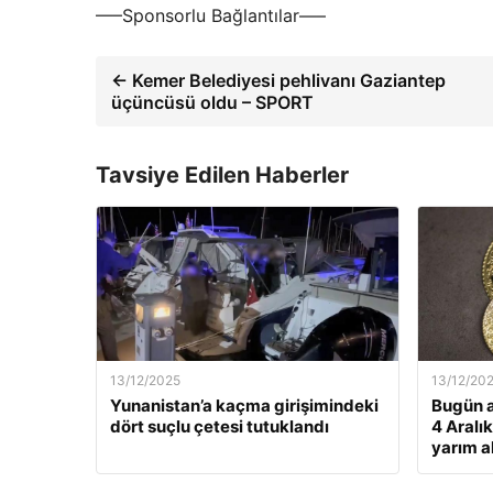
—–Sponsorlu Bağlantılar—–
← Kemer Belediyesi pehlivanı Gaziantep
üçüncüsü oldu – SPORT
Tavsiye Edilen Haberler
13/12/2025
13/12/20
Yunanistan’a kaçma girişimindeki
Bugün a
dört suçlu çetesi tutuklandı
4 Aralı
yarım al