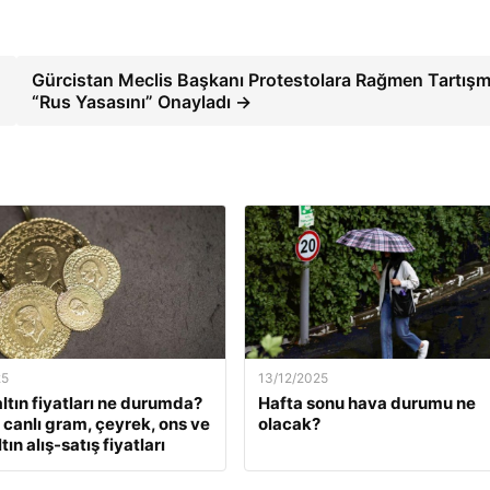
Gürcistan Meclis Başkanı Protestolara Rağmen Tartışm
“Rus Yasasını” Onayladı →
25
13/12/2025
ltın fiyatları ne durumda?
Hafta sonu hava durumu ne
k canlı gram, çeyrek, ons ve
olacak?
tın alış-satış fiyatları