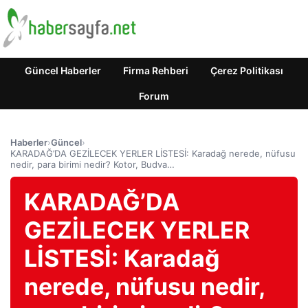
Güncel Haberler
Firma Rehberi
Çerez Politikası
Forum
Haberler
›
Güncel
›
KARADAĞ’DA GEZİLECEK YERLER LİSTESİ: Karadağ nerede, nüfusu
nedir, para birimi nedir? Kotor, Budva…
KARADAĞ’DA
GEZİLECEK YERLER
LİSTESİ: Karadağ
nerede, nüfusu nedir,