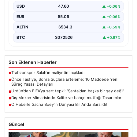
USD
47.60
▲ +0.06%
Güvenlik alanındaki önemli gelişmelerden biri olarak,
terörle mücadeleye yeni bir yapısal çerçeve getiren
EUR
55.05
▲ +0.06%
yasa…
ALTIN
6534.3
▲ +0.59%
BTC
3072526
▲ +0.97%
Son Eklenen Haberler
Trabzonspor Salah’ın maliyetini açıkladı!
■
Önce Tasfiye, Sonra Suçlara Erteleme: 10 Maddede Yeni
■
Süreç Yasası Detayları
Ürdün’den FIFA’ya sert tepki: ‘Şantajdan başka bir şey değil’
■
Dış Mekan Mimarisinde Kalite ve bahçe mutfağı Tasarımları
■
O Haberle Sacha Boey’in Dünyası Bir Anda Sarsıldı!
■
Güncel