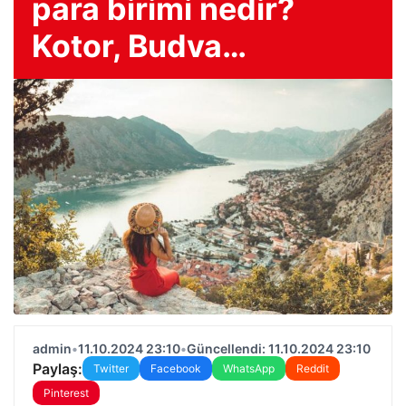
para birimi nedir?
Kotor, Budva…
admin
•
11.10.2024 23:10
•
Güncellendi: 11.10.2024 23:10
Paylaş:
Twitter
Facebook
WhatsApp
Reddit
Pinterest