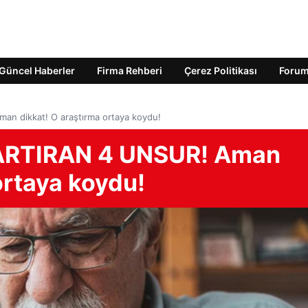
Güncel Haberler
Firma Rehberi
Çerez Politikası
Foru
an dikkat! O araştırma ortaya koydu!
 ARTIRAN 4 UNSUR! Aman
ortaya koydu!