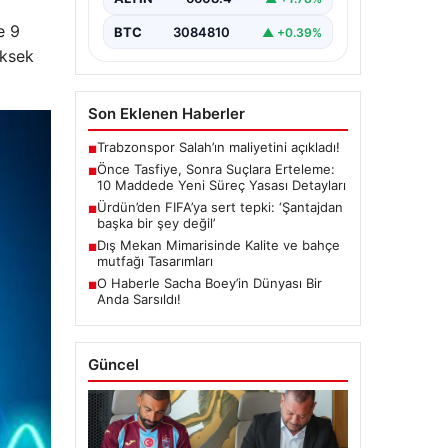
çerçeve getiren yasa…
e 9
BTC
3084810
▲ +0.39%
üksek
Son Eklenen Haberler
Trabzonspor Salah’ın maliyetini açıkladı!
■
Önce Tasfiye, Sonra Suçlara Erteleme:
■
10 Maddede Yeni Süreç Yasası Detayları
Ürdün’den FIFA’ya sert tepki: ‘Şantajdan
■
başka bir şey değil’
Dış Mekan Mimarisinde Kalite ve bahçe
■
mutfağı Tasarımları
O Haberle Sacha Boey’in Dünyası Bir
■
Anda Sarsıldı!
Güncel