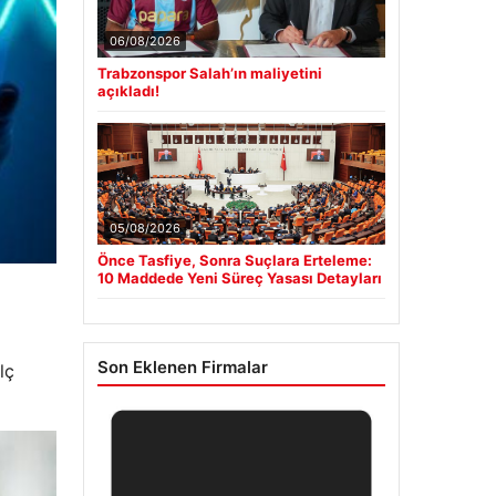
06/08/2026
Trabzonspor Salah’ın maliyetini
açıkladı!
05/08/2026
Önce Tasfiye, Sonra Suçlara Erteleme:
10 Maddede Yeni Süreç Yasası Detayları
Son Eklenen Firmalar
lç