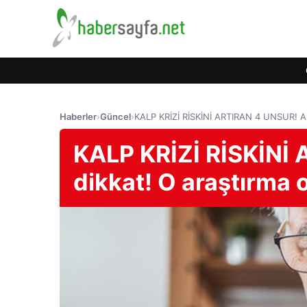
Haberler
›
Güncel
›
KALP KRİZİ RİSKİNİ ARTIRAN 4 UNSUR! Am
KALP KRİZİ RİSKİNİ
dikkat! O araştırma 