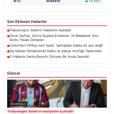
BTC
3084810
▲ +0.39%
Son Eklenen Haberler
Trabzonspor Salah’ın maliyetini açıkladı!
■
Önce Tasfiye, Sonra Suçlara Erteleme: 10 Maddede Yeni
■
Süreç Yasası Detayları
Ürdün’den FIFA’ya sert tepki: ‘Şantajdan başka bir şey değil’
■
Dış Mekan Mimarisinde Kalite ve bahçe mutfağı Tasarımları
■
O Haberle Sacha Boey’in Dünyası Bir Anda Sarsıldı!
■
Güncel
06/08/2026
Trabzonspor Salah’ın maliyetini açıkladı!