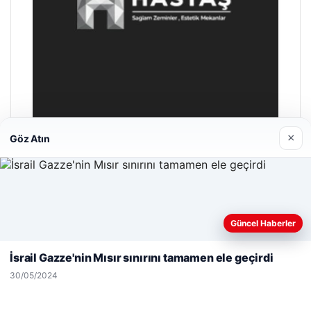
×
Göz Atın
Enes Kaplan Avukatlık Bürosu
28/04/2026
Web sitemizi nasıl kullandığınızı daha iyi anlayabilmek,
Güncel Haberler
deneyiminizi kişiselleştirmek ve geliştirmek amacıyla çerezler
kullanıyoruz.
Çerez Politikamız
İsrail Gazze'nin Mısır sınırını tamamen ele geçirdi
Reddet
Kabul Et
30/05/2024
© 2026 Haber Sayfa – Güncel Haberler