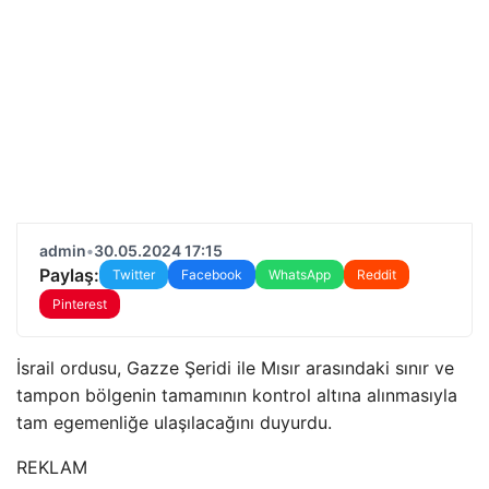
admin
•
30.05.2024 17:15
Paylaş:
Twitter
Facebook
WhatsApp
Reddit
Pinterest
İsrail ordusu, Gazze Şeridi ile Mısır arasındaki sınır ve
tampon bölgenin tamamının kontrol altına alınmasıyla
tam egemenliğe ulaşılacağını duyurdu.
REKLAM