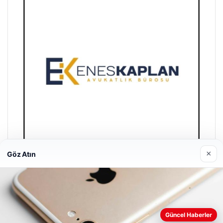
×
Göz Atın
Enes Kaplan Avukatlık Bürosu
28/04/2026
Güncel Haberler
Web sitemizi nasıl kullandığınızı daha iyi anlayabilmek,