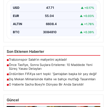
Detayları
USD
47.71
▲ +0.17%
Güvenlik alanındaki önemli gelişmelerden biri olarak,
terörle mücadeleye yeni bir yapısal çerçeve getiren
EUR
55.04
▲ +0.03%
yasa…
ALTIN
6608.4
▲ +1.78%
BTC
3084810
▲ +0.39%
Son Eklenen Haberler
Trabzonspor Salah’ın maliyetini açıkladı!
■
Önce Tasfiye, Sonra Suçlara Erteleme: 10 Maddede Yeni
■
Süreç Yasası Detayları
Ürdün’den FIFA’ya sert tepki: ‘Şantajdan başka bir şey değil’
■
Dış Mekan Mimarisinde Kalite ve bahçe mutfağı Tasarımları
■
O Haberle Sacha Boey’in Dünyası Bir Anda Sarsıldı!
■
Güncel