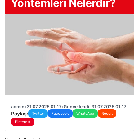
Yöntemleri Nelerdir?
admin
•
31.07.2025 01:17
•
Güncellendi: 31.07.2025 01:17
Paylaş:
Twitter
Facebook
WhatsApp
Reddit
Pinterest