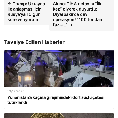
← Trump: Ukrayna
Akıncı TİHA detayını “İlk
ile anlaşması için
kez” diyerek duyurdu:
Rusya’ya 10 gün
Diyarbakır’da dev
süre veriyorum
operasyon! “100 tondan
fazla…” →
Tavsiye Edilen Haberler
13/12/2025
Yunanistan’a kaçma girişimindeki dört suçlu çetesi
tutuklandı