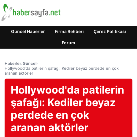
Güncel Haberler
Firma Rehberi
Çerez Politikası
Forum
Haberler
›
Güncel
›
Hollywood'da patilerin şafağı: Kediler beyaz perdede en çok
aranan aktörler
Hollywood'da patilerin
şafağı: Kediler beyaz
perdede en çok
aranan aktörler