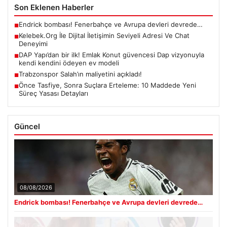
Son Eklenen Haberler
Endrick bombası! Fenerbahçe ve Avrupa devleri devrede…
■
Kelebek.Org İle Dijital İletişimin Seviyeli Adresi Ve Chat
■
Deneyimi
DAP Yapı’dan bir ilk! Emlak Konut güvencesi Dap vizyonuyla
■
kendi kendini ödeyen ev modeli
Trabzonspor Salah’ın maliyetini açıkladı!
■
Önce Tasfiye, Sonra Suçlara Erteleme: 10 Maddede Yeni
■
Süreç Yasası Detayları
Güncel
08/08/2026
Endrick bombası! Fenerbahçe ve Avrupa devleri devrede…