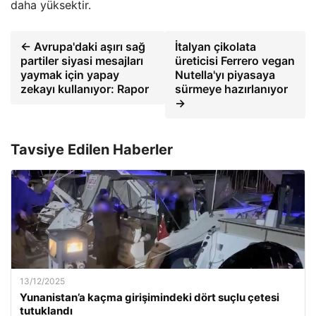
daha yüksektir.
← Avrupa'daki aşırı sağ
İtalyan çikolata
partiler siyasi mesajları
üreticisi Ferrero vegan
yaymak için yapay
Nutella'yı piyasaya
zekayı kullanıyor: Rapor
sürmeye hazırlanıyor
→
Tavsiye Edilen Haberler
13/12/2025
Yunanistan’a kaçma girişimindeki dört suçlu çetesi
tutuklandı