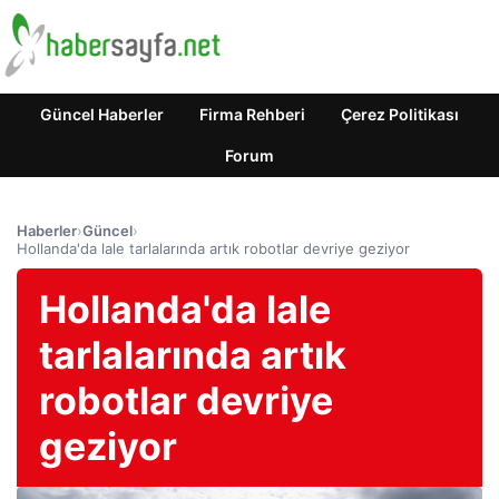
Güncel Haberler
Firma Rehberi
Çerez Politikası
Forum
Haberler
›
Güncel
›
Hollanda'da lale tarlalarında artık robotlar devriye geziyor
Hollanda'da lale
tarlalarında artık
robotlar devriye
geziyor