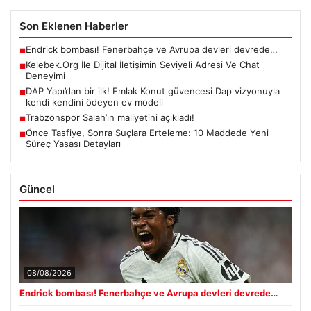
Son Eklenen Haberler
Endrick bombası! Fenerbahçe ve Avrupa devleri devrede…
■
Kelebek.Org İle Dijital İletişimin Seviyeli Adresi Ve Chat
■
Deneyimi
DAP Yapı’dan bir ilk! Emlak Konut güvencesi Dap vizyonuyla
■
kendi kendini ödeyen ev modeli
Trabzonspor Salah’ın maliyetini açıkladı!
■
Önce Tasfiye, Sonra Suçlara Erteleme: 10 Maddede Yeni
■
Süreç Yasası Detayları
Güncel
08/08/2026
Endrick bombası! Fenerbahçe ve Avrupa devleri devrede…