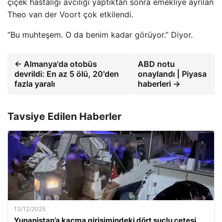
çiçek hastalığı avcılığı yaptıktan sonra emekliye ayrılan
Theo van der Voort çok etkilendi.
“Bu muhteşem. O da benim kadar görüyor.” Diyor.
← Almanya'da otobüs
ABD notu
devrildi: En az 5 ölü, 20'den
onaylandı | Piyasa
fazla yaralı
haberleri →
Tavsiye Edilen Haberler
13/12/2025
Yunanistan’a kaçma girişimindeki dört suçlu çetesi