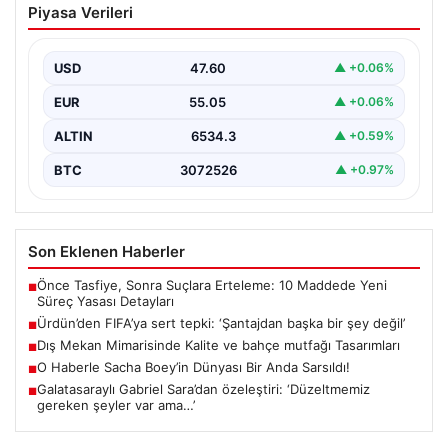
Piyasa Verileri
başka bir şey değil’
USD
47.60
▲ +0.06%
EUR
55.05
▲ +0.06%
ALTIN
6534.3
▲ +0.59%
BTC
3072526
▲ +0.97%
Son Eklenen Haberler
Önce Tasfiye, Sonra Suçlara Erteleme: 10 Maddede Yeni
■
Süreç Yasası Detayları
Ürdün’den FIFA’ya sert tepki: ‘Şantajdan başka bir şey değil’
■
Dış Mekan Mimarisinde Kalite ve bahçe mutfağı Tasarımları
■
O Haberle Sacha Boey’in Dünyası Bir Anda Sarsıldı!
■
Galatasaraylı Gabriel Sara’dan özeleştiri: ‘Düzeltmemiz
■
gereken şeyler var ama…’