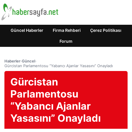
Güncel Haberler
Firma Rehberi
Çerez Politikası
Forum
Haberler
›
Güncel
›
Gürcistan Parlamentosu “Yabancı Ajanlar Yasasını” Onayladı
Gürcistan
Parlamentosu
“Yabancı Ajanlar
Yasasını” Onayladı