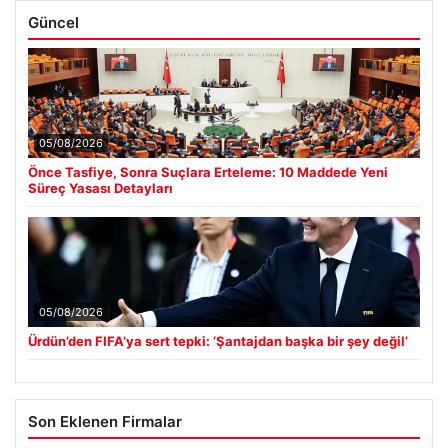
Güncel
05/08/2026
Önce Tasfiye, Sonra Suçlara Erteleme: 10 Maddede Yeni
Süreç Yasası Detayları
05/08/2026
Ürdün’den FIFA’ya sert tepki: ‘Şantajdan başka bir şey değil’
Son Eklenen Firmalar