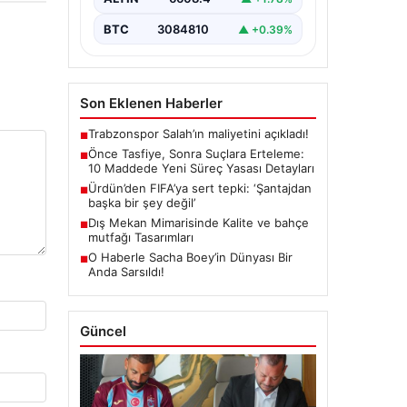
çerçeve getiren yasa…
BTC
3084810
▲ +0.39%
Son Eklenen Haberler
Trabzonspor Salah’ın maliyetini açıkladı!
■
Önce Tasfiye, Sonra Suçlara Erteleme:
■
10 Maddede Yeni Süreç Yasası Detayları
Ürdün’den FIFA’ya sert tepki: ‘Şantajdan
■
başka bir şey değil’
Dış Mekan Mimarisinde Kalite ve bahçe
■
mutfağı Tasarımları
O Haberle Sacha Boey’in Dünyası Bir
■
Anda Sarsıldı!
Güncel