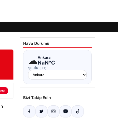
m
Hava Durumu
☁
Ankara
NaN°C
ŞEHIR SEÇ
rest
Bizi Takip Edin
ın