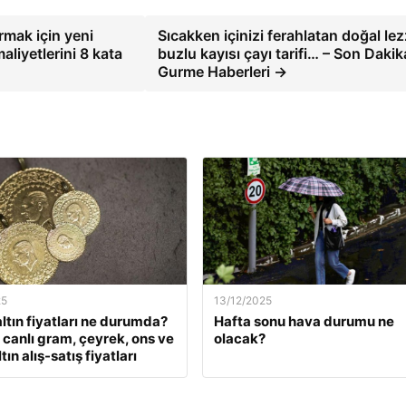
rmak için yeni
Sıcakken içinizi ferahlatan doğal lez
liyetlerini 8 kata
buzlu kayısı çayı tarifi… – Son Dakik
Gurme Haberleri →
25
13/12/2025
ltın fiyatları ne durumda?
Hafta sonu hava durumu ne
k canlı gram, çeyrek, ons ve
olacak?
tın alış-satış fiyatları