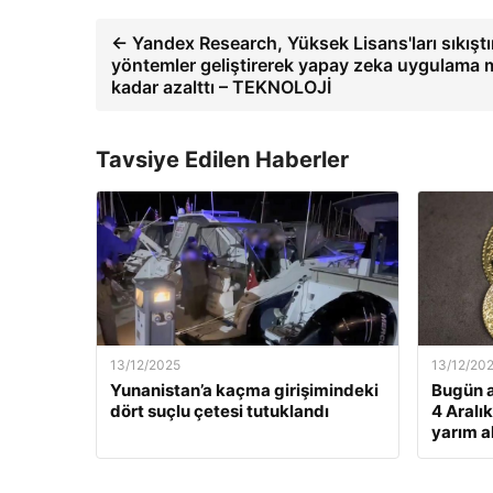
← Yandex Research, Yüksek Lisans'ları sıkıştı
yöntemler geliştirerek yapay zeka uygulama ma
kadar azalttı – TEKNOLOJİ
Tavsiye Edilen Haberler
13/12/2025
13/12/20
Yunanistan’a kaçma girişimindeki
Bugün a
dört suçlu çetesi tutuklandı
4 Aralı
yarım al