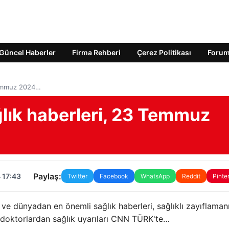
Güncel Haberler
Firma Rehberi
Çerez Politikası
Foru
Temmuz 2024…
lık haberleri, 23 Temmuz
Paylaş:
 17:43
Twitter
Facebook
WhatsApp
Reddit
Pinte
 ve dünyadan en önemli sağlık haberleri, sağlıklı zayıflaman
ve doktorlardan sağlık uyarıları CNN TÜRK'te…