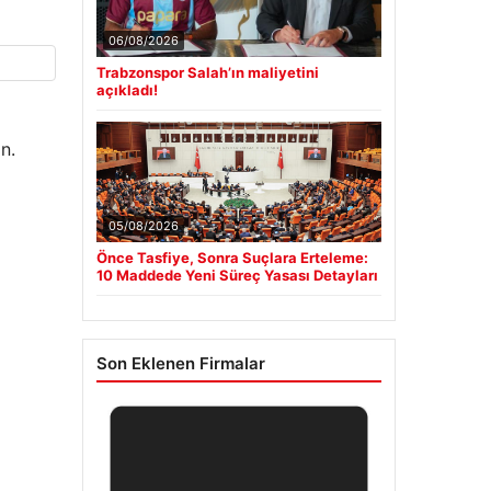
06/08/2026
Trabzonspor Salah’ın maliyetini
açıkladı!
n.
05/08/2026
Önce Tasfiye, Sonra Suçlara Erteleme:
10 Maddede Yeni Süreç Yasası Detayları
Son Eklenen Firmalar