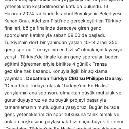
yeteneklerin keşfedilmesine katkıda bulundu. 13
Haziran 2024 tarihinde İstanbul Büyükşehir Belediyesi
Kenan Onuk Atletizm Pisti'nde gerçekleştirilen Türkiye
finalleri, bölge finalinde dereceye giren genç
sporcuların katılımıyla sabah 09.00'da başladı.
Türkiye'nin dört bir yanından yaşları 10-14 arası 350
genç sporcu “Türkiye'nin en hızlısı” olmak için kıyasıya
yarıştı. Türkiye'de finale kalan genç sporcular, beden
eğitimi öğretmenleriyle birlikte 4 günlük Fransa
gezisine hak kazandı. Konuyla ilgili bir açıklama
yayınladı.
Decathlon Türkiye CEO'su Philippe Debray:
“Decathlon Türkiye olarak 'Türkiye'nin En Hızlısı'
yarışlarının ana sponsoru olmaktan büyük mutluluk ve
gurur duyuyoruz ve bu büyük projeyi başarıyla
tamamlamanın mutluluğunu yaşıyoruz. Bugün burada
genç yeteneklerimizin spor tutkusuna tanık olmak ve
onların coşkusunu paylaşmak bizim için büyük bir onur.
'Decathlon Türkiye'nin En Hızlısı' projesi çocuklarımızı