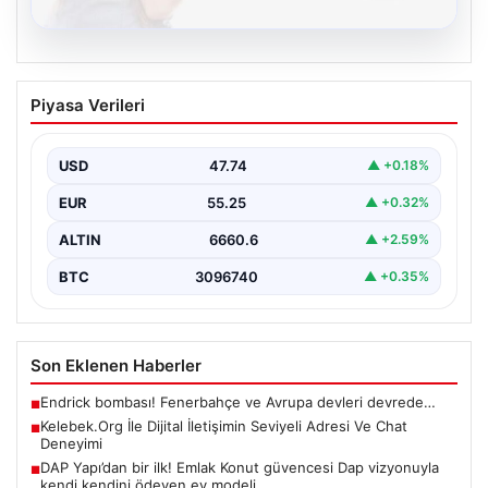
08.08.2026
Kelebek.Org İle Dijital İletişimin Seviyeli
Piyasa Verileri
Adresi Ve Chat Deneyimi
İnternet ortamında kullanıcıların kaliteli bir biçimde
iletişim oluşturması ciddi bir değer barındırmaktadır.
USD
47.74
▲ +0.18%
Halen birçok…
EUR
55.25
▲ +0.32%
ALTIN
6660.6
▲ +2.59%
BTC
3096740
▲ +0.35%
Son Eklenen Haberler
Endrick bombası! Fenerbahçe ve Avrupa devleri devrede…
■
Kelebek.Org İle Dijital İletişimin Seviyeli Adresi Ve Chat
■
Deneyimi
DAP Yapı’dan bir ilk! Emlak Konut güvencesi Dap vizyonuyla
■
kendi kendini ödeyen ev modeli