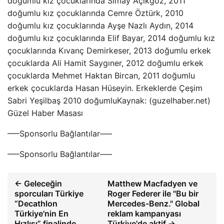
doğumlu kız çocuklarında Simay Açıkgöz, 2011
doğumlu kız çocuklarında Cemre Öztürk, 2010
doğumlu kız çocuklarında Ayşe Nazlı Aydın, 2014
doğumlu kız çocuklarında Elif Bayar, 2014 doğumlu kız
çocuklarında Kıvanç Demirkeser, 2013 doğumlu erkek
çocuklarda Ali Hamit Saygıner, 2012 doğumlu erkek
çocuklarda Mehmet Haktan Bircan, 2011 doğumlu
erkek çocuklarda Hasan Hüseyin. Erkeklerde Çeşim
Sabri Yeşilbaş 2010 doğumluKaynak: (guzelhaber.net)
Güzel Haber Masası
—–Sponsorlu Bağlantılar—–
—–Sponsorlu Bağlantılar—–
← Geleceğin
Matthew Macfadyen ve
sporcuları Türkiye
Roger Federer ile "Bu bir
“Decathlon
Mercedes-Benz." Global
Türkiye'nin En
reklam kampanyası
Hızlısı” finalinde
Türkiye'de aktif →