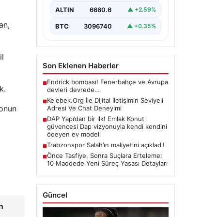
oluşturması ciddi bir değer
ALTIN
6660.6
▲ +2.59%
barındırmaktadır. Halen birçok…
an,
BTC
3096740
▲ +0.35%
il
Son Eklenen Haberler
Endrick bombası! Fenerbahçe ve Avrupa
■
k.
devleri devrede…
Kelebek.Org İle Dijital İletişimin Seviyeli
■
zonun
Adresi Ve Chat Deneyimi
DAP Yapı’dan bir ilk! Emlak Konut
■
güvencesi Dap vizyonuyla kendi kendini
ödeyen ev modeli
Trabzonspor Salah’ın maliyetini açıkladı!
■
Önce Tasfiye, Sonra Suçlara Erteleme:
■
10 Maddede Yeni Süreç Yasası Detayları
Güncel
h