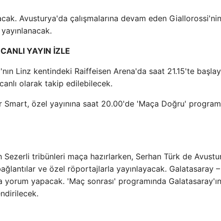
acak. Avusturya'da çalışmalarına devam eden Giallorossi'ni
 yayınlanacak.
ANLI YAYIN İZLE
nın Linz kentindeki Raiffeisen Arena'da saat 21.15'te başla
nlı olarak takip edilebilecek.
or Smart, özel yayınına saat 20.00'de 'Maça Doğru' program
ezerli tribünleri maça hazırlarken, Serhan Türk de Avustu
ğlantılar ve özel röportajlarla yayınlayacak. Galatasaray –
 yorum yapacak. 'Maç sonrası' programında Galatasaray'ı
dirilecek.