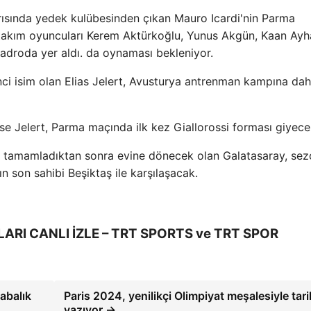
arısında yedek kulübesinden çıkan Mauro Icardi'nin Parma
li takım oyuncuları Kerem Aktürkoğlu, Yunus Akgün, Kaan Ayh
adroda yer aldı. da oynaması bekleniyor.
nci isim olan Elias Jelert, Avusturya antrenman kampına dah
se Jelert, Parma maçında ilk kez Giallorossi forması giyece
nı tamamladıktan sonra evine dönecek olan Galatasaray, se
n son sahibi Beşiktaş ile karşılaşacak.
ARI CANLI İZLE – TRT SPORTS ve TRT SPOR
labalık
Paris 2024, yenilikçi Olimpiyat meşalesiyle tari
yazıyor →