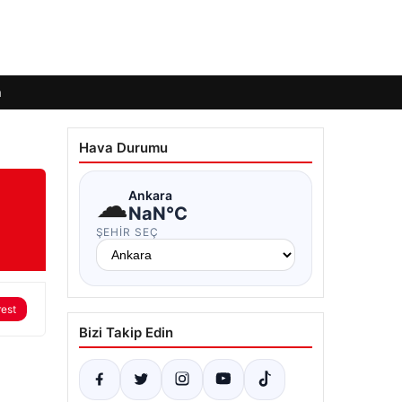
m
Hava Durumu
☁
Ankara
NaN°C
ŞEHIR SEÇ
rest
Bizi Takip Edin