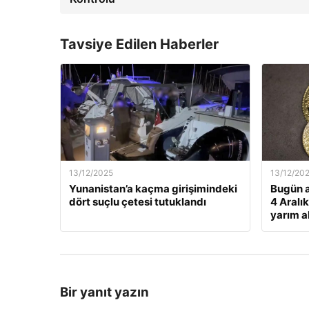
Tavsiye Edilen Haberler
13/12/2025
13/12/20
Yunanistan’a kaçma girişimindeki
Bugün a
dört suçlu çetesi tutuklandı
4 Aralı
yarım al
Bir yanıt yazın