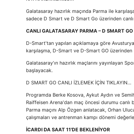
Galatasaray hazırlık maçında Parma ile karşılaş
sadece D Smart ve D Smart Go üzerinden canlı
CANLI GALATASARAY PARMA – D SMART GO C
D-Smart'tan yapılan açıklamaya göre Avusturya'
karşılaşma, D-Smart ve D-Smart GO üzerinden ca
Galatasaray'ın hazırlık maçlarını yayınlayan Sp
başlayacak.
D SMART GO CANLI İZLEMEK İÇİN TIKLAYIN…
Programda Berke Kosova, Aykut Aydın ve Semih S
Raiffeisen Arena'dan maç öncesi durumu canlı ba
Parma maçını Alp Özgen anlatacak, Orhan Uluca
çalışmaları ve antrenman kampı dönemi değerlen
İCARDI DA SAAT 11'DE BEKLENİYOR