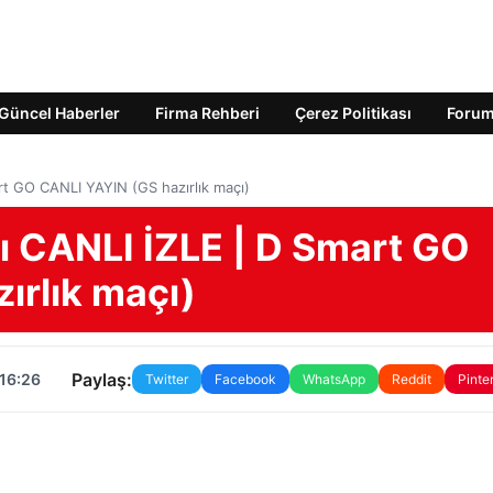
Güncel Haberler
Firma Rehberi
Çerez Politikası
Foru
rt GO CANLI YAYIN (GS hazırlık maçı)
ı CANLI İZLE | D Smart GO
ırlık maçı)
Paylaş:
 16:26
Twitter
Facebook
WhatsApp
Reddit
Pinte