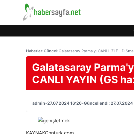
Haberler
›
Güncel
›
Galatasaray Parma'yı CANLI İZLE | D Sma
Galatasaray Parma'y
CANLI YAYIN (GS haz
admin
•
27.07.2024 16:26
•
Güncellendi: 27.07.2024
KAYNAK
Cnnturk.com