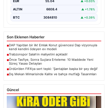
EUR
55.04
▲ +0.03%
ALTIN
6608.4
▲ +1.78%
BTC
3084810
▲ +0.39%
Son Eklenen Haberler
DAP Yapı’dan bir ilk! Emlak Konut güvencesi Dap vizyonuyla
■
kendi kendini ödeyen ev modeli
Trabzonspor Salah’ın maliyetini açıkladı!
■
Önce Tasfiye, Sonra Suçlara Erteleme: 10 Maddede Yeni
■
Süreç Yasası Detayları
Ürdün’den FIFA’ya sert tepki: ‘Şantajdan başka bir şey değil’
■
Dış Mekan Mimarisinde Kalite ve bahçe mutfağı Tasarımları
■
Güncel