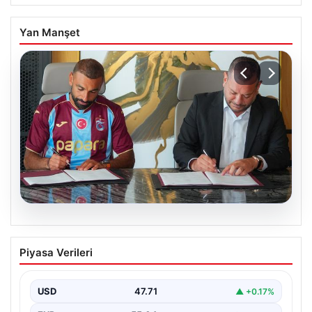
Yan Manşet
06.08.2026
Trabzonspor Salah’ın maliyetini
Piyasa Verileri
açıkladı!
USD
47.71
▲ +0.17%