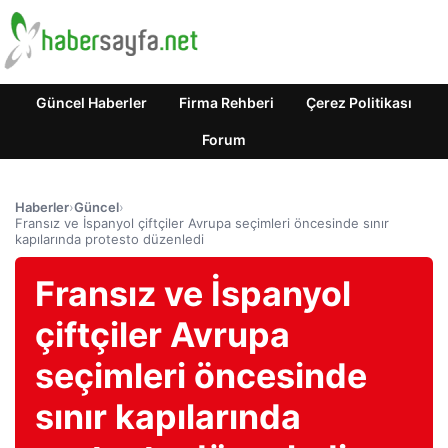
Güncel Haberler
Firma Rehberi
Çerez Politikası
Forum
Haberler
›
Güncel
›
Fransız ve İspanyol çiftçiler Avrupa seçimleri öncesinde sınır
kapılarında protesto düzenledi
Fransız ve İspanyol
çiftçiler Avrupa
seçimleri öncesinde
sınır kapılarında