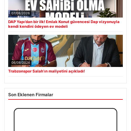
07/08/2026
DAP Yapı’dan bir ilk! Emlak Konut güvencesi Dap vizyonuyla
kendi kendini ödeyen ev modeli
06/08/2026
Trabzonspor Salah’ın maliyetini açıkladı!
Son Eklenen Firmalar