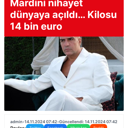
Mardini nihayet
dünyaya açıldı… Kilosu
14 bin euro
admin
•
14.11.2024 07:42
•
Güncellendi: 14.11.2024 07:42
Paylaş:
Twitter
Facebook
WhatsApp
Reddit