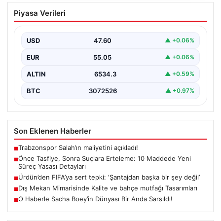
Önce Tasfiye, Sonra Suçlara Erteleme:
Piyasa Verileri
10 Maddede Yeni Süreç Yasası
Detayları
USD
47.60
▲ +0.06%
Güvenlik alanındaki önemli gelişmelerden biri olarak,
terörle mücadeleye yeni bir yapısal çerçeve getiren
EUR
55.05
▲ +0.06%
yasa…
ALTIN
6534.3
▲ +0.59%
BTC
3072526
▲ +0.97%
Son Eklenen Haberler
Trabzonspor Salah’ın maliyetini açıkladı!
■
Önce Tasfiye, Sonra Suçlara Erteleme: 10 Maddede Yeni
■
Süreç Yasası Detayları
Ürdün’den FIFA’ya sert tepki: ‘Şantajdan başka bir şey değil’
■
Dış Mekan Mimarisinde Kalite ve bahçe mutfağı Tasarımları
■
O Haberle Sacha Boey’in Dünyası Bir Anda Sarsıldı!
■