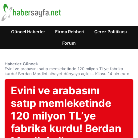
Güncel Haberler
Firma Rehberi
Çerez Politikası
Forum
Haberler
›
Güncel
›
Evini ve arabasını satıp memleketinde 120 milyon TL’ye fabrika
kurdu! Berdan Mardini nihayet dünyaya açıldı… Kilosu 14 bin euro
Evini ve arabasını
satıp memleketinde
120 milyon TL’ye
fabrika kurdu! Berdan