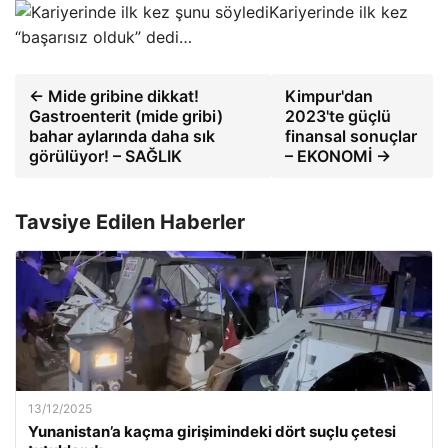
Kariyerinde ilk kez
“başarısız olduk” dedi…
← Mide gribine dikkat!
Kimpur'dan
Gastroenterit (mide gribi)
2023'te güçlü
bahar aylarında daha sık
finansal sonuçlar
görülüyor! – SAĞLIK
– EKONOMİ →
Tavsiye Edilen Haberler
13/12/2025
Yunanistan’a kaçma girişimindeki dört suçlu çetesi