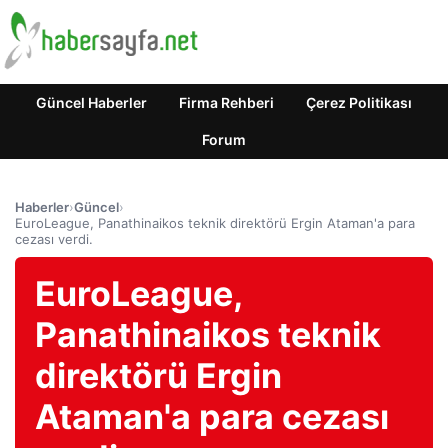
Güncel Haberler
Firma Rehberi
Çerez Politikası
Forum
Haberler
›
Güncel
›
EuroLeague, Panathinaikos teknik direktörü Ergin Ataman'a para
cezası verdi.
EuroLeague,
Panathinaikos teknik
direktörü Ergin
Ataman'a para cezası