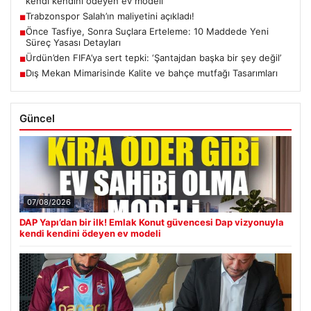
kendi kendini ödeyen ev modeli
Trabzonspor Salah’ın maliyetini açıkladı!
■
Önce Tasfiye, Sonra Suçlara Erteleme: 10 Maddede Yeni
■
Süreç Yasası Detayları
Ürdün’den FIFA’ya sert tepki: ‘Şantajdan başka bir şey değil’
■
Dış Mekan Mimarisinde Kalite ve bahçe mutfağı Tasarımları
■
Güncel
07/08/2026
DAP Yapı’dan bir ilk! Emlak Konut güvencesi Dap vizyonuyla
kendi kendini ödeyen ev modeli