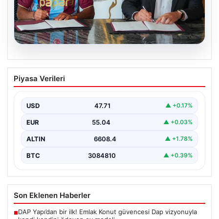
06.08.2026
Trabzonspor Salah’ın maliyetini
Piyasa Verileri
açıkladı!
USD
47.71
▲ +0.17%
EUR
55.04
▲ +0.03%
ALTIN
6608.4
▲ +1.78%
BTC
3084810
▲ +0.39%
Son Eklenen Haberler
DAP Yapı’dan bir ilk! Emlak Konut güvencesi Dap vizyonuyla
■