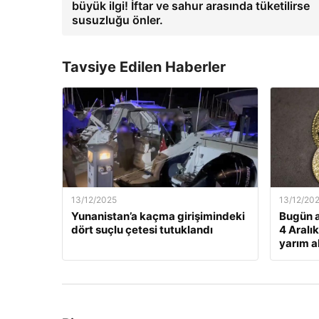
büyük ilgi! İftar ve sahur arasında tüketilirse
susuzluğu önler.
Tavsiye Edilen Haberler
13/12/2025
13/12/20
Yunanistan’a kaçma girişimindeki
Bugün a
dört suçlu çetesi tutuklandı
4 Aralı
yarım al