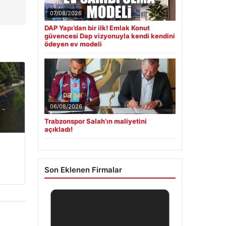
07/08/2026
DAP Yapı’dan bir ilk! Emlak Konut
güvencesi Dap vizyonuyla kendi kendini
ödeyen ev modeli
06/08/2026
Trabzonspor Salah’ın maliyetini
açıkladı!
Son Eklenen Firmalar