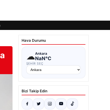
m
Hava Durumu
ka
☁
Ankara
NaN°C
ŞEHIR SEÇ
Bizi Takip Edin