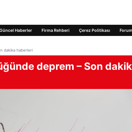
Güncel Haberler
Firma Rehberi
Çerez Politikası
Foru
n dakika haberleri
lüğünde deprem – Son daki