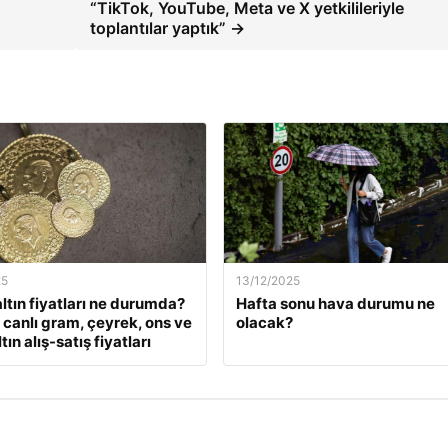
“TikTok, YouTube, Meta ve X yetkilileriyle
toplantılar yaptık” →
25
13/12/2025
ltın fiyatları ne durumda?
Hafta sonu hava durumu ne
k canlı gram, çeyrek, ons ve
olacak?
tın alış-satış fiyatları