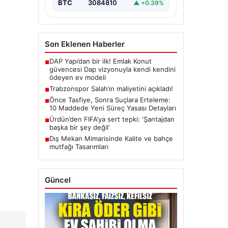
BTC
3084810
▲ +0.39%
Son Eklenen Haberler
DAP Yapı’dan bir ilk! Emlak Konut
■
güvencesi Dap vizyonuyla kendi kendini
ödeyen ev modeli
Trabzonspor Salah’ın maliyetini açıkladı!
■
Önce Tasfiye, Sonra Suçlara Erteleme:
■
10 Maddede Yeni Süreç Yasası Detayları
Ürdün’den FIFA’ya sert tepki: ‘Şantajdan
■
başka bir şey değil’
Dış Mekan Mimarisinde Kalite ve bahçe
■
mutfağı Tasarımları
Güncel