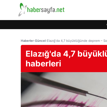
Haberler
›
Güncel
›
Elazığ'da 4,7 büyüklüğünde deprem – So
Elazığ'da 4,7 büyük
haberleri