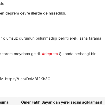
ldi.
en deprem çevre illerde de hissedildi.
ir olumsuz durumun bulunmadığı belirtilerek, saha tarama
e deprem meydana geldi.
#deprem
Şu anda herhangi bir
eriz. https://t.co/DxMBf2Kb3G
ışıma
Ömer Fatih Sayan'dan yerel seçim açıklaması!