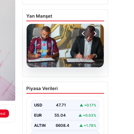
Yan Manşet
06.08.2026
Trabzonspor Salah’ın
Piyasa Verileri
maliyetini açıkladı!
USD
47.71
▲ +0.17%
rest
EUR
55.04
▲ +0.03%
ALTIN
6608.4
▲ +1.78%