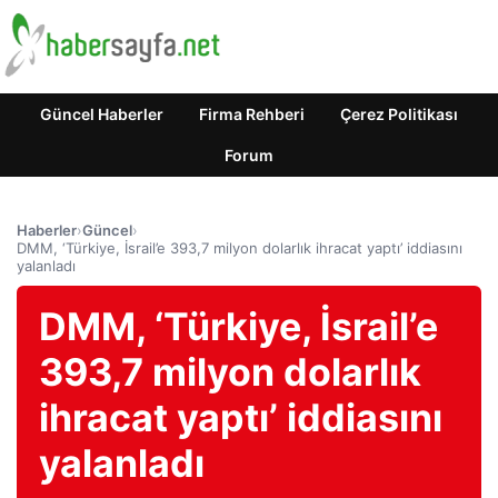
Güncel Haberler
Firma Rehberi
Çerez Politikası
Forum
Haberler
›
Güncel
›
DMM, ‘Türkiye, İsrail’e 393,7 milyon dolarlık ihracat yaptı’ iddiasını
yalanladı
DMM, ‘Türkiye, İsrail’e
393,7 milyon dolarlık
ihracat yaptı’ iddiasını
yalanladı