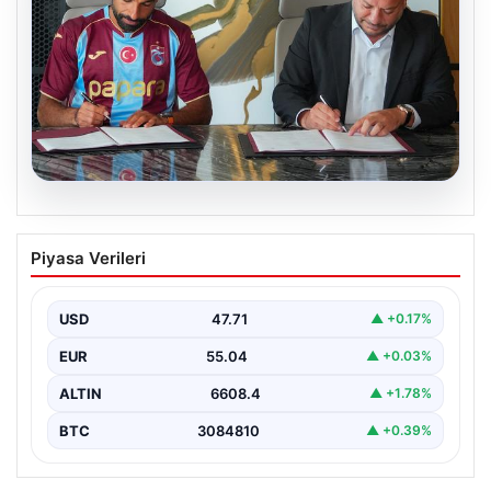
06.08.2026
Trabzonspor Salah’ın maliyetini
Piyasa Verileri
açıkladı!
USD
47.71
▲ +0.17%
EUR
55.04
▲ +0.03%
ALTIN
6608.4
▲ +1.78%
BTC
3084810
▲ +0.39%