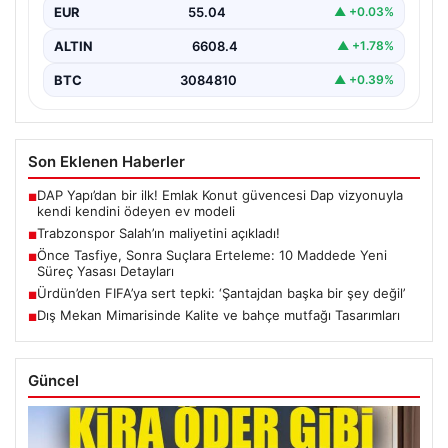
EUR
55.04
▲ +0.03%
ALTIN
6608.4
▲ +1.78%
BTC
3084810
▲ +0.39%
Son Eklenen Haberler
DAP Yapı’dan bir ilk! Emlak Konut güvencesi Dap vizyonuyla
■
kendi kendini ödeyen ev modeli
Trabzonspor Salah’ın maliyetini açıkladı!
■
Önce Tasfiye, Sonra Suçlara Erteleme: 10 Maddede Yeni
■
Süreç Yasası Detayları
Ürdün’den FIFA’ya sert tepki: ‘Şantajdan başka bir şey değil’
■
Dış Mekan Mimarisinde Kalite ve bahçe mutfağı Tasarımları
■
Güncel