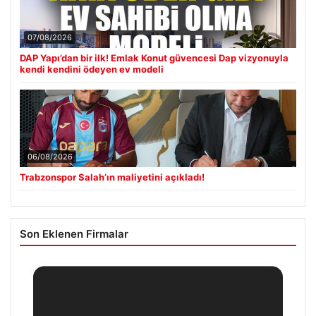
07/08/2026
DAP Yapı’dan bir ilk! Emlak Konut güvencesi Dap vizyonuyla
kendi kendini ödeyen ev modeli
06/08/2026
Trabzonspor Salah’ın maliyetini açıkladı!
Son Eklenen Firmalar