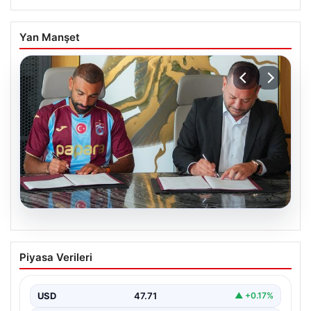
Yan Manşet
06.08.2026
Trabzonspor Salah’ın maliyetini
Piyasa Verileri
açıkladı!
USD
47.71
▲ +0.17%