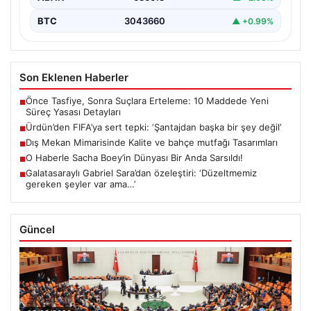
BTC
3043660
▲ +0.99%
Son Eklenen Haberler
Önce Tasfiye, Sonra Suçlara Erteleme: 10 Maddede Yeni
■
Süreç Yasası Detayları
Ürdün’den FIFA’ya sert tepki: ‘Şantajdan başka bir şey değil’
■
Dış Mekan Mimarisinde Kalite ve bahçe mutfağı Tasarımları
■
O Haberle Sacha Boey’in Dünyası Bir Anda Sarsıldı!
■
Galatasaraylı Gabriel Sara’dan özeleştiri: ‘Düzeltmemiz
■
gereken şeyler var ama…’
Güncel