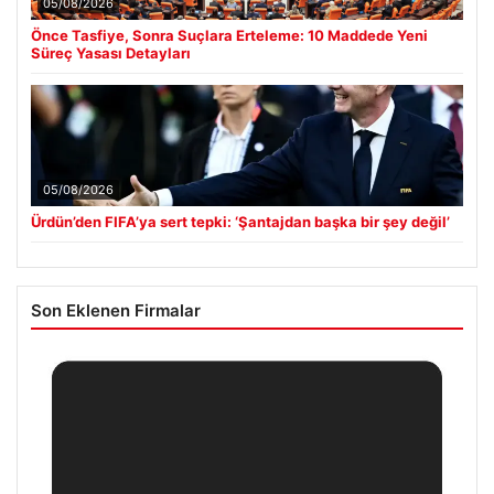
05/08/2026
Önce Tasfiye, Sonra Suçlara Erteleme: 10 Maddede Yeni
Süreç Yasası Detayları
05/08/2026
Ürdün’den FIFA’ya sert tepki: ‘Şantajdan başka bir şey değil’
Son Eklenen Firmalar