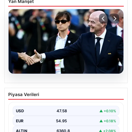
Yan Manşet
05.08.2026
Ürdün’den FIFA’ya sert tepki: ‘Şantajdan
Piyasa Verileri
başka bir şey değil’
USD
47.58
▲ +0.10%
EUR
54.95
▲ +0.18%
ALTIN
6360.8
▲ +2.08%