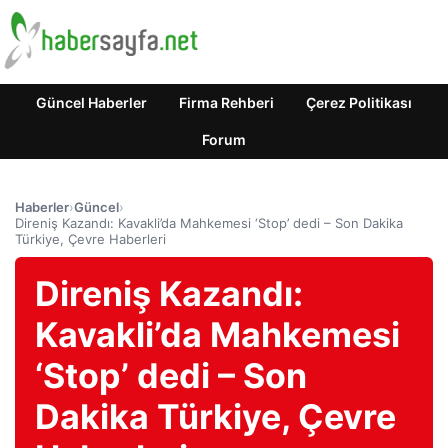
Güncel Haberler
Firma Rehberi
Çerez Politikası
Forum
Haberler
›
Güncel
›
Direniş Kazandı: Kavakli’da Mahkemesi ‘Stop’ dedi – Son Dakika
Türkiye, Çevre Haberleri
Direniş Kazandı:
Kavakli’da Mahkemesi
‘Stop’ dedi – Son
Dakika Türkiye, Çevre