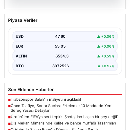
05.08.2026
Önce Tasfiye, Sonra Suçlara Erteleme:
Piyasa Verileri
10 Maddede Yeni Süreç Yasası
Detayları
USD
47.60
▲ +0.06%
Güvenlik alanındaki önemli gelişmelerden biri olarak,
terörle mücadeleye yeni bir yapısal çerçeve getiren
EUR
55.05
▲ +0.06%
yasa…
ALTIN
6534.3
▲ +0.59%
BTC
3072526
▲ +0.97%
Son Eklenen Haberler
Trabzonspor Salah’ın maliyetini açıkladı!
■
Önce Tasfiye, Sonra Suçlara Erteleme: 10 Maddede Yeni
■
Süreç Yasası Detayları
Ürdün’den FIFA’ya sert tepki: ‘Şantajdan başka bir şey değil’
■
Dış Mekan Mimarisinde Kalite ve bahçe mutfağı Tasarımları
■
O Haberle Sacha Boey’in Dünyası Bir Anda Sarsıldı!