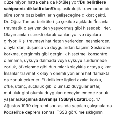
düzelmiyor, hatta daha da kötüleşiyor.”
Bu belirtilere
sahipseniz dikkatli olun!
Doç. psikolojik travmadan bir
süre sonra bazı belirtilerin gelişeceğine dikkat çekti.
Dr. Oğuz Tan bu belirtileri şu şekilde açıkladı: “İnsanlar
travmatik olayı yeniden yaşıyormuş gibi hissedebilirler.
Olayın anıları sürekli olarak canlanıyor ve rüyalara
giriyor. Kişi travmayı hatırlatan yerlerden, nesnelerden,
olaylardan, düşünce ve duygulardan kaçınır. Seslerden
korkma, gerginmiş gibi gerginlik hissetme, konsantre
olamama, uykuya dalmada veya uykuyu sürdürmede
zorluk, öfkelenme gibi durumlar kolaylıkla ortaya çıkar.
İnsanlar travmatik olayın önemli yönlerini hatırlamakta
da zorluk çekerler. Etkinliklere ilgileri azalır, korku,
öfke, utanç, suçluluk gibi olumsuz duygular artar,
mutluluk gibi olumlu duyguları deneyimlemede zorluk
yaşarlar.
Kaçınma davranışı TSSB'yi uzatır
Doç. 17
Ağustos 1999 depremi sonrasında yapılan çalışmalarda
Kocaeli'de deprem sonrası TSSB görülme sıklığının