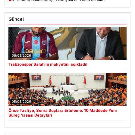
■
Güncel
06/08/2026
Trabzonspor Salah’ın maliyetini açıkladı!
05/08/2026
Önce Tasfiye, Sonra Suçlara Erteleme: 10 Maddede Yeni
Süreç Yasası Detayları