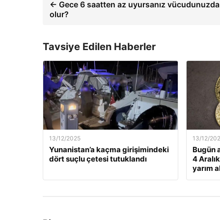
← Gece 6 saatten az uyursanız vücudunuzda 
olur?
Tavsiye Edilen Haberler
13/12/2025
13/12/20
Yunanistan’a kaçma girişimindeki
Bugün a
dört suçlu çetesi tutuklandı
4 Aralı
yarım al