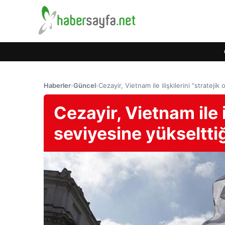
Haberler
›
Güncel
›
Cezayir, Vietnam ile ilişkilerini “stratejik
Cezayir, Vietnam ile il
seviyesine yükselttiğ