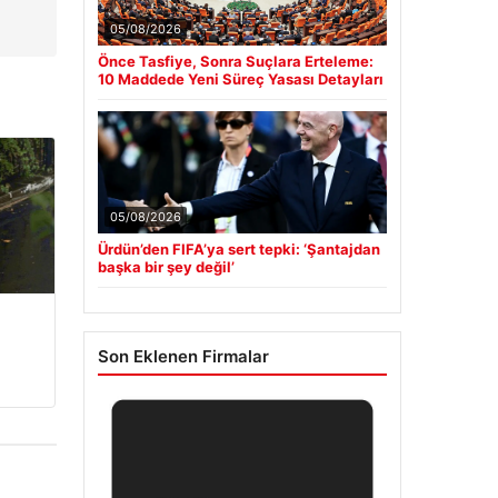
05/08/2026
Önce Tasfiye, Sonra Suçlara Erteleme:
10 Maddede Yeni Süreç Yasası Detayları
05/08/2026
Ürdün’den FIFA’ya sert tepki: ‘Şantajdan
başka bir şey değil’
Son Eklenen Firmalar