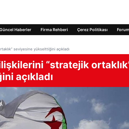
Güncel Haberler
Firma Rehberi
Çerez Politikası
Foru
 ortaklık” seviyesine yükselttiğini açıkladı
işkilerini “stratejik ortaklık
ini açıkladı