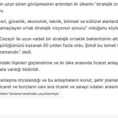
 uzun süren görüşmesinin ardından iki ülkenin “stratejik or
u.
skeri, güvenlik, ekonomik, teknik, bilimsel ve kültürel alanlar
yi amaçlayan ortak stratejik vizyonun sonucu” olduğunu söyle
yir ile uzun vadeli bir stratejik ortaklık beklentisinin alt
zgürlüğümüzü kazanalı 60 yıldan fazla oldu. Şimdi bu temeli 
amanıdır.” dedi.
rındaki ilişkileri güçlendirme ve iki ülke arasında ticaret anla
 vardığı bildirildi.
ı anlaşma imzalandığı ve bu anlaşmaların konut, şehir planla
ticaret ve borçların yanı sıra ticaret ve sanayi odaları arasın
 Metin Yamaner tarafından yayınlanmıştır.