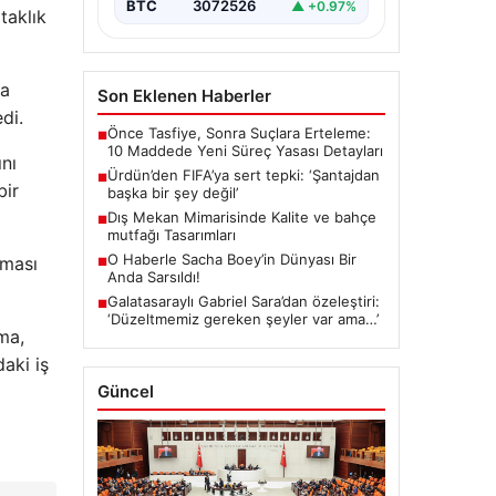
BTC
3072526
▲ +0.97%
taklık
da
Son Eklenen Haberler
di.
Önce Tasfiye, Sonra Suçlara Erteleme:
■
10 Maddede Yeni Süreç Yasası Detayları
ını
Ürdün’den FIFA’ya sert tepki: ‘Şantajdan
■
bir
başka bir şey değil’
Dış Mekan Mimarisinde Kalite ve bahçe
■
mutfağı Tasarımları
O Haberle Sacha Boey’in Dünyası Bir
şması
■
Anda Sarsıldı!
Galatasaraylı Gabriel Sara’dan özeleştiri:
■
‘Düzeltmemiz gereken şeyler var ama…’
ma,
daki iş
Güncel