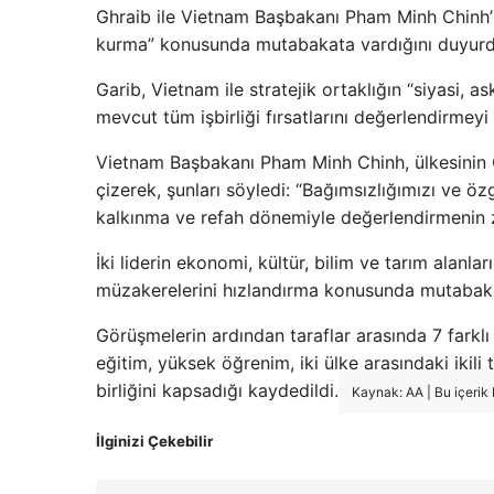
Ghraib ile Vietnam Başbakanı Pham Minh Chinh’in
kurma” konusunda mutabakata vardığını duyurd
Garib, Vietnam ile stratejik ortaklığın “siyasi, a
mevcut tüm işbirliği fırsatlarını değerlendirme
Vietnam Başbakanı Pham Minh Chinh, ülkesinin Ceza
çizerek, şunları söyledi: “Bağımsızlığımızı ve ö
kalkınma ve refah dönemiyle değerlendirmenin z
İki liderin ekonomi, kültür, bilim ve tarım alanla
müzakerelerini hızlandırma konusunda mutabakata
Görüşmelerin ardından taraflar arasında 7 farkl
eğitim, yüksek öğrenim, iki ülke arasındaki ikili 
birliğini kapsadığı kaydedildi.
Kaynak: AA | Bu içerik
İlginizi Çekebilir