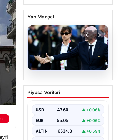
Yan Manşet
05.08.2026
Ürdün’den FIFA’ya sert
Piyasa Verileri
tepki: ‘Şantajdan başka
bir şey değil’
USD
47.60
▲ +0.06%
rest
EUR
55.05
▲ +0.06%
ALTIN
6534.3
▲ +0.59%
eyfi